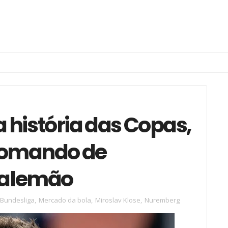
a história das Copas,
comando de
e alemão
.Bundesliga
,
Mercado da bola
,
Miroslav Klose
,
Nuremberg