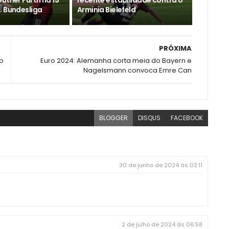
uther Fürth na 15ª
recente estabilidade contra o
. Bundesliga
Arminia Bielefeld
PRÓXIMA
o
Euro 2024: Alemanha corta meia do Bayern e
Nagelsmann convoca Emre Can
BLOGGER
DISQUS
FACEBOOK
30 de junho de 2024 às 02:11
2 de julho de 2024 às 06:58