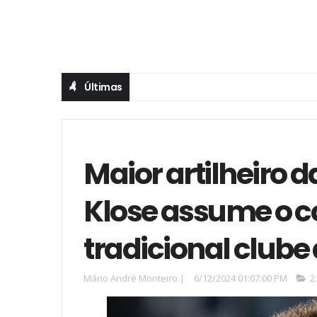
Últimas
Maior artilheiro d
Klose assume o 
tradicional club
Mário André Monteiro
|
6/12/2024 01:07:00 PM
2