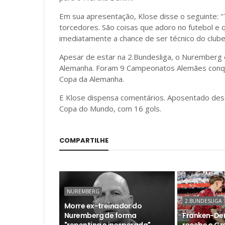
Em sua apresentação, Klose disse o seguinte: "
torcedores. São coisas que adoro no futebol e 
imediatamente a chance de ser técnico do clube
Apesar de estar na 2.Bundesliga, o Nuremberg é
Alemanha. Foram 9 Campeonatos Alemães conqui
Copa da Alemanha.
E Klose dispensa comentários. Aposentado desde 
Copa do Mundo, com 16 gols.
COMPARTILHE
NUREMBERG
2.BUNDESLIGA
Morre ex-treinador do
Nuremberg de forma
Franken-De