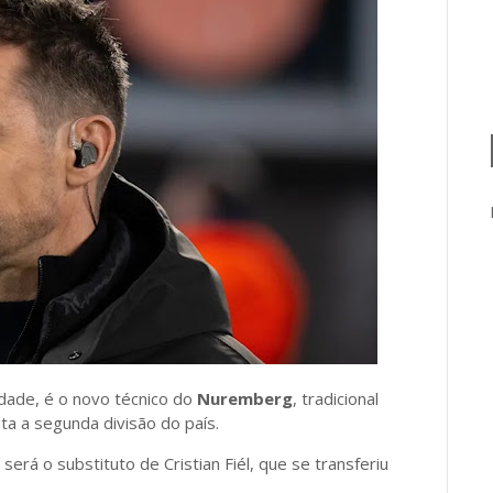
idade, é o novo técnico do
Nuremberg
, tradicional
ta a segunda divisão do país.
á o substituto de Cristian Fiél, que se transferiu