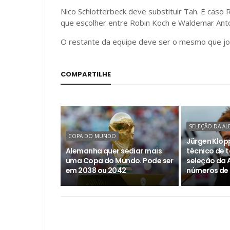
Nico Schlotterbeck deve substituir Tah. E cas
que escolher entre Robin Koch e Waldemar Ant
O restante da equipe deve ser o mesmo que jog
COMPARTILHE
SELEÇÃO DA A
COPA DO MUNDO
Jürgen Klopp
Alemanha quer sediar mais
técnico de t
uma Copa do Mundo. Pode ser
seleção da 
em 2038 ou 2042
números de