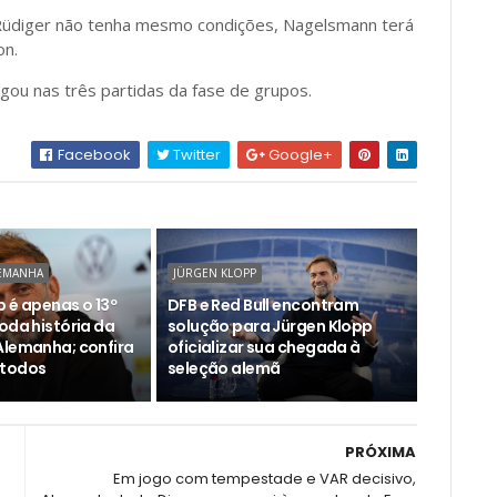
o Rüdiger não tenha mesmo condições, Nagelsmann terá
on.
ou nas três partidas da fase de grupos.
Facebook
Twitter
Google+
LEMANHA
JÜRGEN KLOPP
 é apenas o 13º
DFB e Red Bull encontram
oda história da
solução para Jürgen Klopp
Alemanha; confira
oficializar sua chegada à
 todos
seleção alemã
PRÓXIMA
Em jogo com tempestade e VAR decisivo,