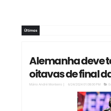
Últimas
Alemanha deve te
oitavas de final d
Mário André Monteiro
|
6/24/2024 01:08:00 PM
E