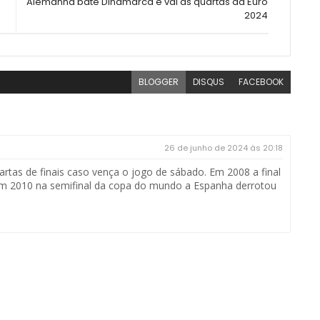
Alemanha bate Dinamarca e vai às quartas da Euro
2024
BLOGGER
DISQUS
FACEBOOK
26 de junho de 2024 às 20:18
artas de finais caso vença o jogo de sábado. Em 2008 a final
 em 2010 na semifinal da copa do mundo a Espanha derrotou