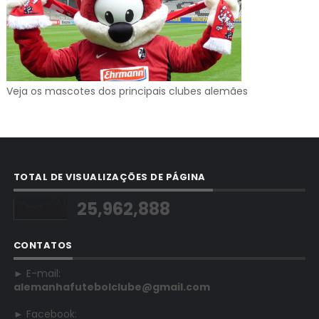
Veja os mascotes dos principais clubes alemães
TOTAL DE VISUALIZAÇÕES DE PÁGINA
25,962,888
CONTATOS
► E-mail:
alemanhafutebolclube@gmail.com
► Facebook: