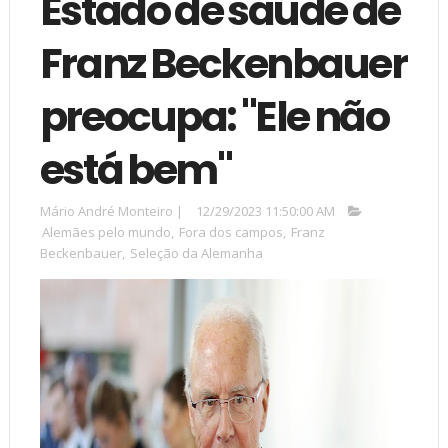
Estado de saúde de
Franz Beckenbauer
preocupa: "Ele não
está bem"
Mário André Monteiro
|
12/29/2023 11:50:00 AM
Alemães pelo mundo
,
Fora dos campos
,
Franz
Beckenbauer
,
Seleção da Alemanha