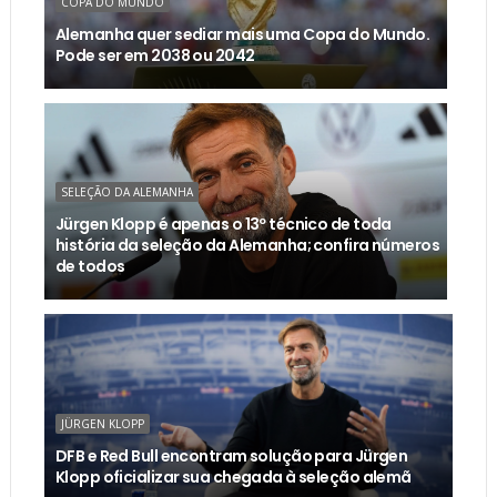
COPA DO MUNDO
Alemanha quer sediar mais uma Copa do Mundo.
Pode ser em 2038 ou 2042
SELEÇÃO DA ALEMANHA
Jürgen Klopp é apenas o 13º técnico de toda
história da seleção da Alemanha; confira números
de todos
JÜRGEN KLOPP
DFB e Red Bull encontram solução para Jürgen
Klopp oficializar sua chegada à seleção alemã