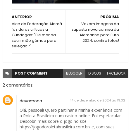
ANTERIOR
PRÓXIMA
Vice da Federação Alemã
Vazam imagens da
faz duras críticas a
suposta nova camisa da
Gündogan: "Ele manda
Alemanha para Euro
seu irmão gêmeo para
2024; confira fotos!
seleção?"
POST
COMMENT
BLOGGER
DISQUS
FACEBOOK
2 comentários:
devamona
14 de dezembro de 2024 às 19:02
Olá, pessoal! Quero partilhar a minha experiência com
a Roleta Brasileira num casino online. Foi espetacular!
Descobri mais sobre o jogo no site
https://jogodoroletabrasileira.com.br/
e, com suas