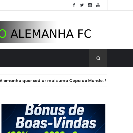
 quer sediar mais uma Copa do Mundo. Pode ser em 2038 ou 2