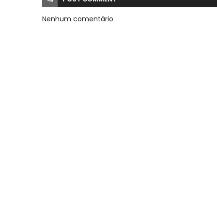
Nenhum comentário