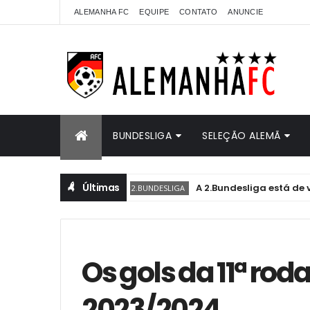
ALEMANHA FC
EQUIPE
CONTATO
ANUNCIE
BUNDESLIGA
SELEÇÃO ALEMÃ
Últimas
A 2.Bundesliga está de volta, co
2.BUNDESLIGA
Os gols da 11ª ro
2023/2024