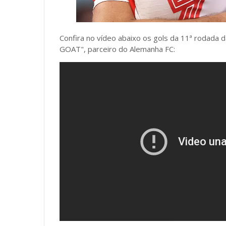
Confira no vídeo abaixo os gols da 11ª rodada
GOAT", parceiro do Alemanha FC: