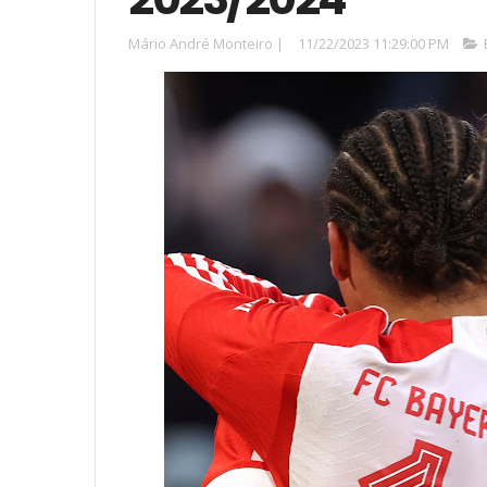
Mário André Monteiro
|
11/22/2023 11:29:00 PM