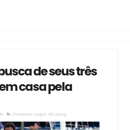
 busca de seus três
 em casa pela
PM
Champions League
,
RB Leipzig