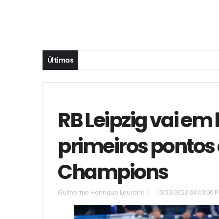
Últimas
RB Leipzig vai em
primeiros pontos
Champions
Guilherme Henrique Loureiro
|
10/23/2023 04:00:00 