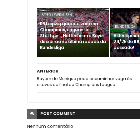
BAYER LEVERKUSEN
RB Leipzig garante vaga na
BUNDESLIGA
Champions, enquanto
Stuttgart, Hoffenheim e Bayer
A decepcio
decidirão na última rodada da
24/25 do RB 
Bundesliga
passado!
ANTERIOR
Bayern de Munique pode encaminhar vaga às
oitavas de final da Champions League
POST
COMMENT
Nenhum comentário