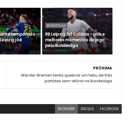
BUNDESLIGA
nante temporada
RB Leipzig 3x1 Colônia - gols e
Leipzig já é
melhores momentos do jogo
pela Bundesliga
PRÓXIMA
Werder Bremen tenta quebrar um tabu de três
partidas sem vitória na Bundesliga
BLOGGER
DISQUS
FACEBOOK