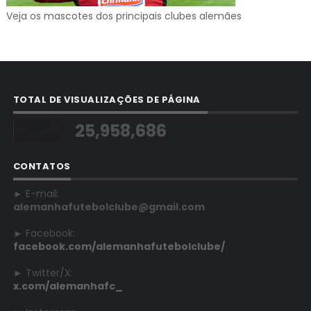
Veja os mascotes dos principais clubes alemães
TOTAL DE VISUALIZAÇÕES DE PÁGINA
25,958,686
CONTATOS
► E-mail:
alemanhafutebolclube@gmail.com
► Facebook:
facebook.com/alemanhafutebolclube/
► Twitter/X:
x.com/alemanhafc_