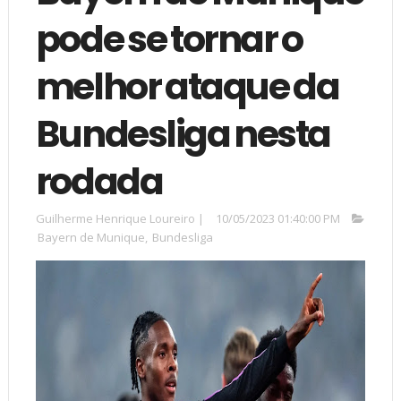
pode se tornar o
melhor ataque da
Bundesliga nesta
rodada
Guilherme Henrique Loureiro
|
10/05/2023 01:40:00 PM
Bayern de Munique
,
Bundesliga