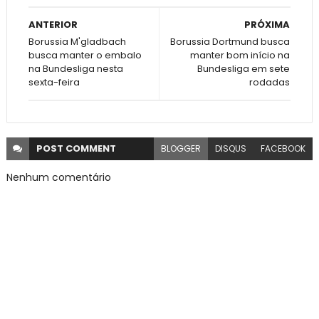
ANTERIOR
PRÓXIMA
Borussia M'gladbach
Borussia Dortmund busca
busca manter o embalo
manter bom início na
na Bundesliga nesta
Bundesliga em sete
sexta-feira
rodadas
POST
COMMENT
BLOGGER
DISQUS
FACEBOOK
Nenhum comentário