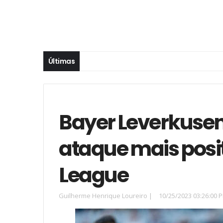
Últimas
Bayer Leverkusen 
ataque mais posi
League
Guilherme Henrique Loureiro
|
10/25/2023 03:26:00 