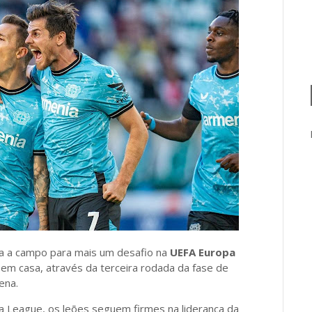
a a campo para mais um desafio na
UEFA Europa
ğ
em casa, através da terceira rodada da fase de
ena.
a League, os leões seguem firmes na liderança da