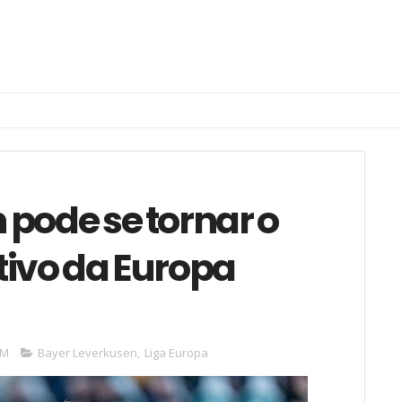
pode se tornar o
tivo da Europa
PM
Bayer Leverkusen
,
Liga Europa