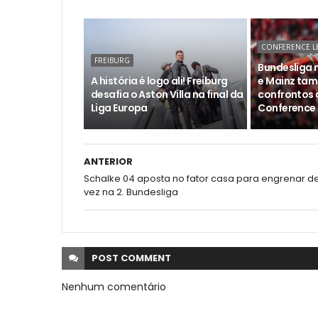
CONFERENCE L
FREIBURG
Bundesliga n
A história é logo ali! Freiburg
e Mainz tam
desafia o Aston Villa na final da
confrontos 
Liga Europa
Conference 
ANTERIOR
Schalke 04 aposta no fator casa para engrenar d
vez na 2. Bundesliga
POST
COMMENT
Nenhum comentário