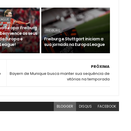
EAGUE
a Europa: Freiburg
FREIBURG
bém vence os seus
da Europa e
Freiburg e Stuttgart iniciam a
League!
sua jornada na Europa League
PRÓXIMA
e
Bayern de Munique busca manter sua sequência de
vitórias na temporada
BLOGGER
DISQUS
FACEBOOK