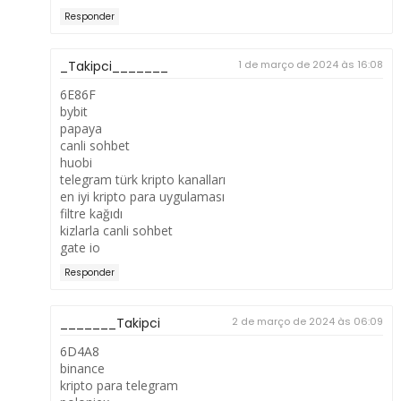
Responder
_Takipci_______
1 de março de 2024 às 16:08
6E86F
bybit
papaya
canli sohbet
huobi
telegram türk kripto kanalları
en iyi kripto para uygulaması
filtre kağıdı
kizlarla canli sohbet
gate io
Responder
_______Takipci
2 de março de 2024 às 06:09
6D4A8
binance
kripto para telegram