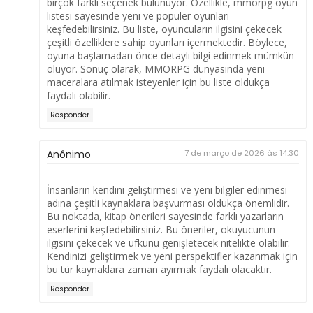
birçok farklı seçenek bulunuyor. Özellikle,
mmorpg oyun
listesi
sayesinde yeni ve popüler oyunları
keşfedebilirsiniz. Bu liste, oyuncuların ilgisini çekecek
çeşitli özelliklere sahip oyunları içermektedir. Böylece,
oyuna başlamadan önce detaylı bilgi edinmek mümkün
oluyor. Sonuç olarak, MMORPG dünyasında yeni
maceralara atılmak isteyenler için bu liste oldukça
faydalı olabilir.
Responder
Anônimo
7 de março de 2026 às 14:30
İnsanların kendini geliştirmesi ve yeni bilgiler edinmesi
adına çeşitli kaynaklara başvurması oldukça önemlidir.
Bu noktada,
kitap önerileri
sayesinde farklı yazarların
eserlerini keşfedebilirsiniz. Bu öneriler, okuyucunun
ilgisini çekecek ve ufkunu genişletecek nitelikte olabilir.
Kendinizi geliştirmek ve yeni perspektifler kazanmak için
bu tür kaynaklara zaman ayırmak faydalı olacaktır.
Responder