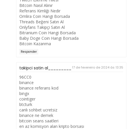
Bitcoin Nasıl Alınır
Referans Kimliği Nedir
Omlira Coin Hangi Borsada
Threads Beğeni Satın Al
Onlyfans Takipçi Satın Al
Bitranium Coin Hangi Borsada
Baby Doge Coin Hangi Borsada
Bitcoin Kazanma
Responder
takipci satin al_________
17 de fevereiro de 2024 às 13:35
96CC0
binance
binance referans kod
bingx
cointiger
btcturk
canlı sohbet ucretsiz
binance ne demek
bitcoin seans saatleri
en az komisyon alan kripto borsası