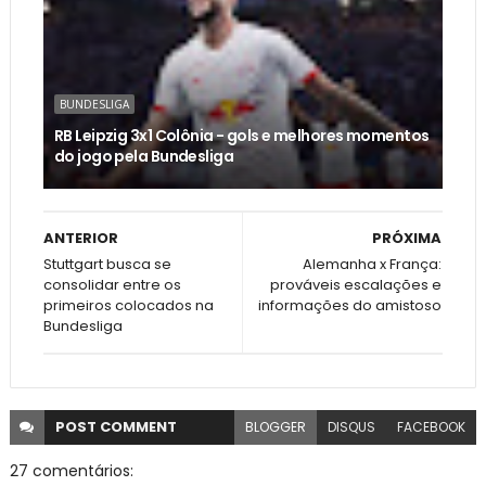
BUNDESLIGA
RB Leipzig 3x1 Colônia - gols e melhores momentos
do jogo pela Bundesliga
ANTERIOR
PRÓXIMA
Stuttgart busca se
Alemanha x França:
consolidar entre os
prováveis escalações e
primeiros colocados na
informações do amistoso
Bundesliga
POST
COMMENT
BLOGGER
DISQUS
FACEBOOK
27 comentários: