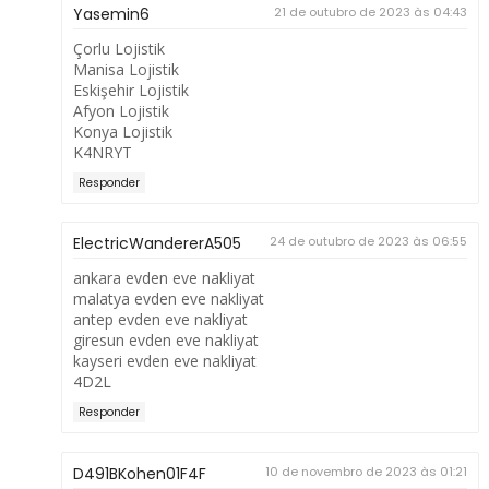
Yasemin6
21 de outubro de 2023 às 04:43
Çorlu Lojistik
Manisa Lojistik
Eskişehir Lojistik
Afyon Lojistik
Konya Lojistik
K4NRYT
Responder
ElectricWandererA505
24 de outubro de 2023 às 06:55
ankara evden eve nakliyat
malatya evden eve nakliyat
antep evden eve nakliyat
giresun evden eve nakliyat
kayseri evden eve nakliyat
4D2L
Responder
D491BKohen01F4F
10 de novembro de 2023 às 01:21