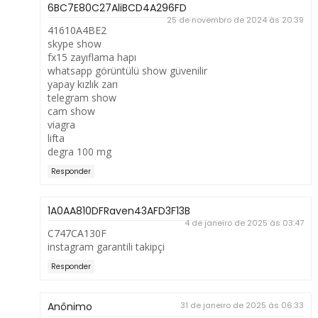
6BC7E80C27AliBCD4A296FD
25 de novembro de 2024 às 20:39
41610A4BE2
skype show
fx15 zayıflama hapı
whatsapp görüntülü show güvenilir
yapay kızlık zarı
telegram show
cam show
viagra
lifta
degra 100 mg
Responder
1A0AA810DFRaven43AFD3F13B
4 de janeiro de 2025 às 03:47
C747CA130F
instagram garantili takipçi
Responder
Anônimo
31 de janeiro de 2025 às 06:33