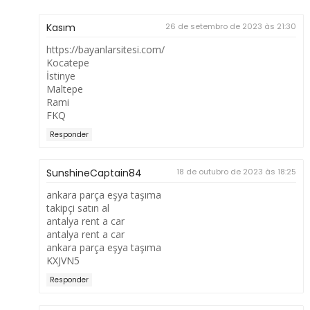
Kasım
26 de setembro de 2023 às 21:30
https://bayanlarsitesi.com/
Kocatepe
İstinye
Maltepe
Rami
FKQ
Responder
SunshineCaptain84
18 de outubro de 2023 às 18:25
ankara parça eşya taşıma
takipçi satın al
antalya rent a car
antalya rent a car
ankara parça eşya taşıma
KXJVN5
Responder