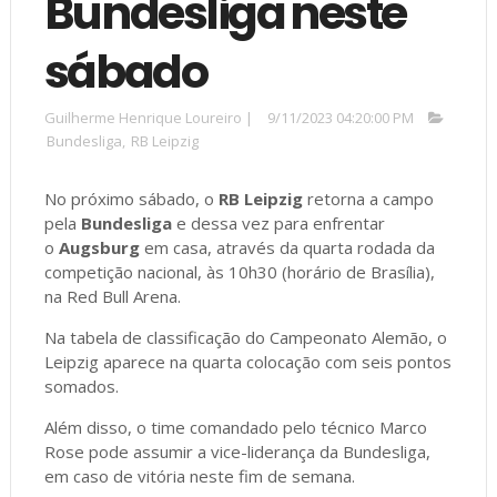
Bundesliga neste
sábado
Guilherme Henrique Loureiro
|
9/11/2023 04:20:00 PM
Bundesliga
,
RB Leipzig
No próximo sábado, o
RB Leipzig
retorna a campo
pela
Bundesliga
e dessa vez para enfrentar
o
Augsburg
em casa, através da quarta rodada da
competição nacional, às 10h30 (horário de Brasília),
na Red Bull Arena.
Na tabela de classificação do Campeonato Alemão, o
Leipzig aparece na quarta colocação com seis pontos
somados.
Além disso, o time comandado pelo técnico Marco
Rose pode assumir a vice-liderança da Bundesliga,
em caso de vitória neste fim de semana.