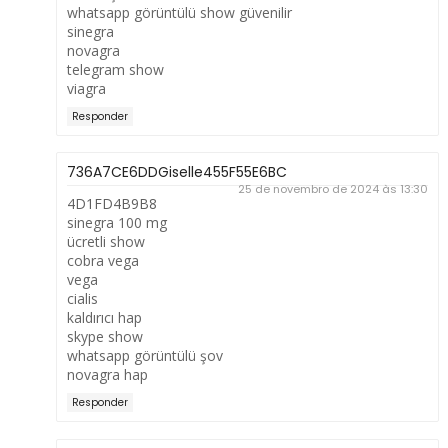
whatsapp görüntülü show güvenilir
sinegra
novagra
telegram show
viagra
Responder
736A7CE6DDGiselle455F55E6BC
25 de novembro de 2024 às 13:30
4D1FD4B9B8
sinegra 100 mg
ücretli show
cobra vega
vega
cialis
kaldırıcı hap
skype show
whatsapp görüntülü şov
novagra hap
Responder