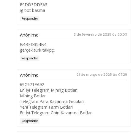
E9DD3DDFA5
ig bot basma
Responder
Anônimo
2 de fevereiro de 2025 às 20:03
B4BED354B4
gerçek türk takipçi
Responder
Anônimo
21 de março de 2025 às 07:29
69C971FA92
En İyi Telegram Mining Botları
Mining Botları
Telegram Para Kazanma Grupları
Yeni Telegram Farm Botları
En İyi Telegram Coin Kazanma Botları
Responder