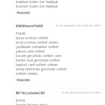
Ardahan Evden Eve Nakliyat
Erzurum Evden Eve Nakliyat
Responder
1DBFBDeonF0A66
19 de dezembro de 2023 às 23:54
F3A4E
bursa ücretsiz sohbet
en iyi ücretsiz sohbet siteleri
çanakkale muhabbet sohbet
yalova canli sohbet
kocaeli görüntülü sohbet canlı
burdur sesli görüntülü sohbet
bayburt canlı sohbet odaları
antep telefonda görüntülü sohbet
sohbet odaları
Responder
1BF7ACurtisAAC83
6 de janeiro de 2024 às 18:14
81656
Twitch İzlenme Hilesi