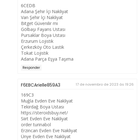
6CEDB
Adana Şehir İçi Nakliyat
Van Şehir İçi Nakliyat
Bitget Güvenilir mi
Gölbaşı Fayans Ustası
Pursaklar Boya Ustası
Erzurum Lojistik
Çerkezköy Oto Lastik
Tokat Lojistik
Adana Parça Eşya Taşıma
Responder
F6EBCArielle859A3
17 de novembro de 2023 às 19:26
169C3
Muğla Evden Eve Nakliyat
Tekirdağ Boya Ustası
https://steroidsbuy.net/
Siirt Evden Eve Nakliyat
order turinabol
Erzincan Evden Eve Nakliyat
Ünye Evden Eve Nakliyat