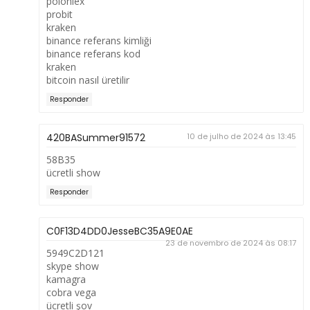
poloniex
probit
kraken
binance referans kimliği
binance referans kod
kraken
bitcoin nasıl üretilir
Responder
420BASummer91572
10 de julho de 2024 às 13:45
58B35
ücretli show
Responder
C0F13D4DD0JesseBC35A9E0AE
23 de novembro de 2024 às 08:17
5949C2D121
skype show
kamagra
cobra vega
ücretli şov