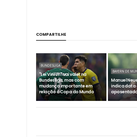
COMPARTILHE
BUNDESLIGA
BAYERN DE MU
"Lei Vini Jr." vai valer na
Bundesliga, mas com
Manuel Neue
mudança importante em
indica data
relação à Copa do Mundo
aposentado