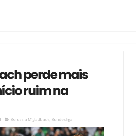
bach perde mais
cio ruim na
M
Borussia M'gladbach
,
Bundesliga