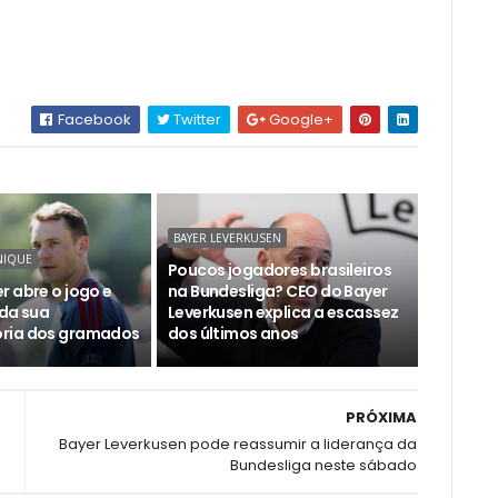
Facebook
Twitter
Google+
BAYER LEVERKUSEN
NIQUE
Poucos jogadores brasileiros
r abre o jogo e
na Bundesliga? CEO do Bayer
 da sua
Leverkusen explica a escassez
ria dos gramados
dos últimos anos
PRÓXIMA
Bayer Leverkusen pode reassumir a liderança da
Bundesliga neste sábado