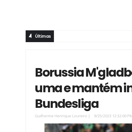
Últimas
Borussia M'glad
uma e mantém iní
Bundesliga
Guilherme Henrique Loureiro
|
9/25/2023 12:32:00 P