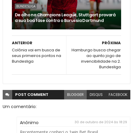
BUNDESLIGA
De olho na Champions League, Stuttgart provará
a sua boa fase contra o Borussia Dortmund
ANTERIOR
PRÓXIMA
Colônia vai em busca de
Hamburgo busca chegar
seus primeiros pontos na
ao quinto jogo de
Bundesliga
invencibilidade na 2.
Bundesliga
POST
COMMENT
BLOGGER
DISQUS
FACEBOOK
Um comentário:
Anônimo
30 de outubro de 2024 às 18:29
Recentemente conheci o 1win Bet Brasil