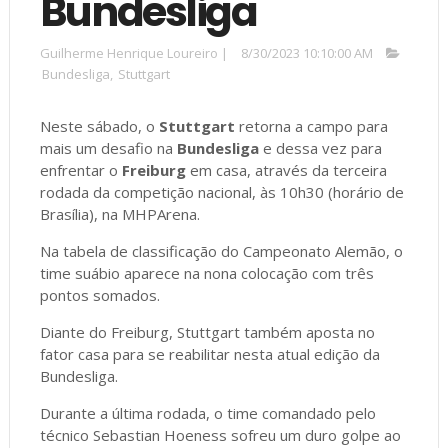
Bundesliga
Guilherme Henrique Loureiro
|
8/30/2023 10:10:00 AM
Bundesliga
,
Stuttgart
Neste sábado, o
Stuttgart
retorna a campo para
mais um desafio na
Bundesliga
e dessa vez para
enfrentar o
Freiburg
em casa, através da terceira
rodada da competição nacional, às 10h30 (horário de
Brasília), na MHPArena.
Na tabela de classificação do Campeonato Alemão, o
time suábio aparece na nona colocação com três
pontos somados.
Diante do Freiburg, Stuttgart também aposta no
fator casa para se reabilitar nesta atual edição da
Bundesliga.
Durante a última rodada, o time comandado pelo
técnico Sebastian Hoeness sofreu um duro golpe ao