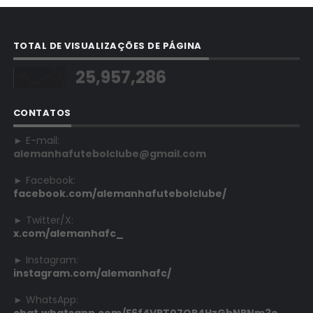
TOTAL DE VISUALIZAÇÕES DE PÁGINA
25,957,286
CONTATOS
► E-mail:
alemanhafutebolclube@gmail.com
► Facebook:
facebook.com/alemanhafutebolclube/
► Twitter/X:
x.com/alemanhafc_
► Instagram:
instagram.com/alemanhafc/
► WhatsApp:
chat.whatsapp.com/F6f4VPT07QP4HzGbNRNm3o