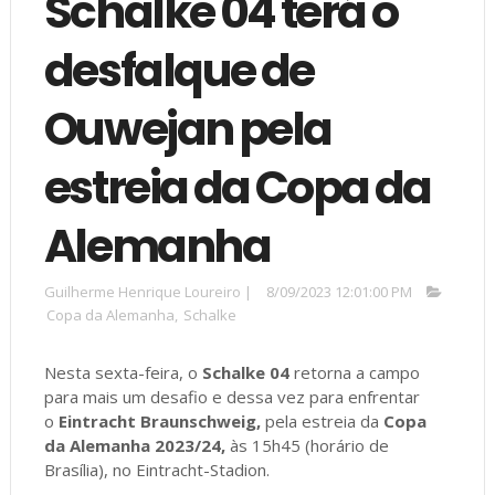
Schalke 04 terá o
desfalque de
Ouwejan pela
estreia da Copa da
Alemanha
Guilherme Henrique Loureiro
|
8/09/2023 12:01:00 PM
Copa da Alemanha
,
Schalke
Nesta sexta-feira, o
Schalke 04
retorna a campo
para mais um desafio e dessa vez para enfrentar
o
Eintracht Braunschweig,
pela estreia da
Copa
da Alemanha 2023/24,
às 15h45 (horário de
Brasília), no Eintracht-Stadion.