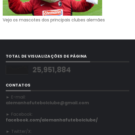
Veja os mascotes dos principais clubes alemães
TOTAL DE VISUALIZAÇÕES DE PÁGINA
25,951,884
CONTATOS
► E-mail:
alemanhafutebolclube@gmail.com
► Facebook:
facebook.com/alemanhafutebolclube/
► Twitter/X: