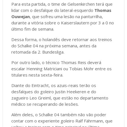
Para esta partida, o time de Gelsenkirchen terá que
lidar com o desfalque do lateral-esquerdo
Thomas
Ouwejan
, que sofreu uma lesão na panturrilha,
durante a vitória sobre o Kaiserslautern por 3 a 0 no
último fim de semana.
Dessa forma, o holandês deve retornar aos treinos
do Schalke 04 na próxima semana, antes da
retomada da 2. Bundesliga.
Por outro lado, o técnico Thomas Reis deverá
escalar Henning Matriciani ou Tobias Mohr entre os
titulares nesta sexta-feira.
Diante do Eintracht, os azuis-reais terão os
desfalques do goleiro Justin Heekeren e do
zagueiro Leo Greiml, que estão no departamento
médico se recuperando de lesões.
Além deles, o Schalke 04 também não vão poder
contar com o experiente goleiro Ralf Fährmann, que
voltou a treinar com o time principal na última