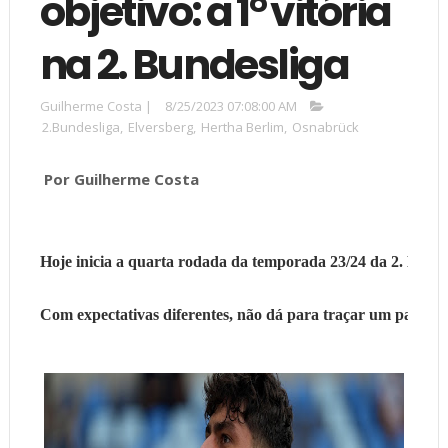
objetivo: a 1° vitória
na 2. Bundesliga
Guilherme Costa
|
8/25/2023 07:08:00 AM
2.Bundesliga
,
Elversberg
,
Hertha Berlim
,
Osnabrück
Por Guilherme Costa
Hoje inicia a quarta rodada da temporada 23/24 da 2. Bunde
Com expectativas diferentes, não dá para traçar um paralelo