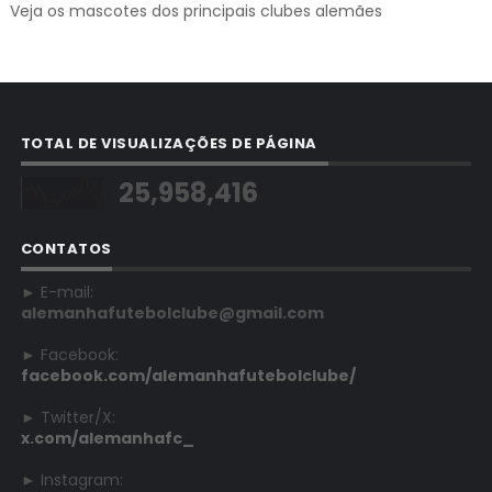
Veja os mascotes dos principais clubes alemães
TOTAL DE VISUALIZAÇÕES DE PÁGINA
25,958,416
CONTATOS
► E-mail:
alemanhafutebolclube@gmail.com
► Facebook:
facebook.com/alemanhafutebolclube/
► Twitter/X:
x.com/alemanhafc_
► Instagram: