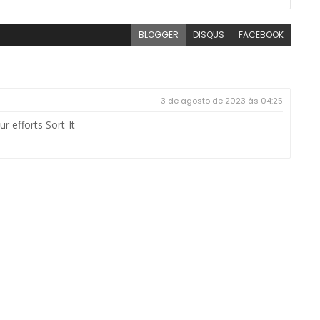
BLOGGER
DISQUS
FACEBOOK
3 de agosto de 2023 às 04:25
our efforts
Sort-It