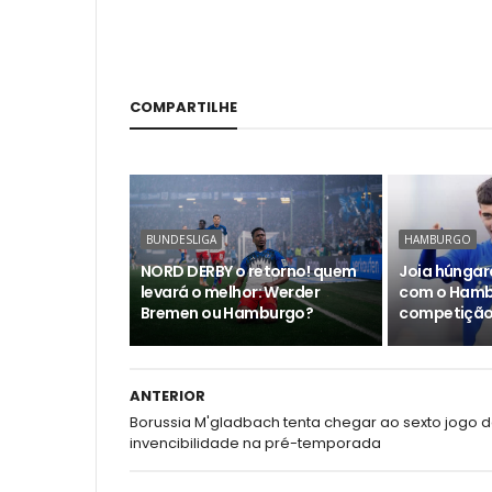
COMPARTILHE
BUNDESLIGA
HAMBURGO
NORD DERBY o retorno! quem
Joia húngar
levará o melhor: Werder
com o Hamb
Bremen ou Hamburgo?
competição
ANTERIOR
Borussia M'gladbach tenta chegar ao sexto jogo 
invencibilidade na pré-temporada