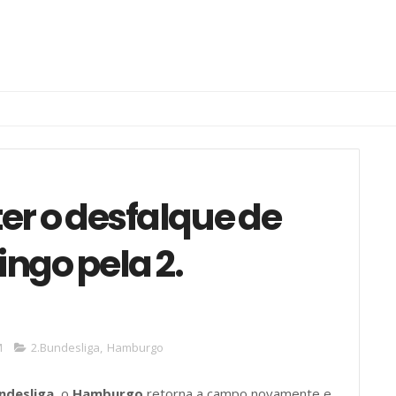
r o desfalque de
ngo pela 2.
M
2.Bundesliga
,
Hamburgo
ndesliga.
o
Hamburgo
retorna a campo novamente
e