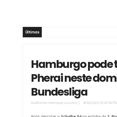
Últimas
Hamburgo pode te
Pherai neste domi
Bundesliga
Guilherme Henrique Loureiro
|
8/02/2023 03:47:00 P
Após derrotar o
Schalke 04
na estréia da
2. Bu