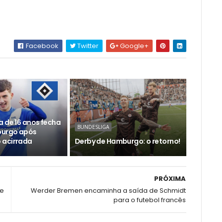
Facebook
Twitter
Google+
a de 16 anos fecha
BUNDESLIGA
urgo após
 acirrada
Derby de Hamburgo: o retorno!
PRÓXIMA
de
Werder Bremen encaminha a saída de Schmidt
para o futebol francês