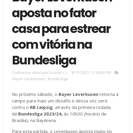
aposta no fator
casa para estrear
com vitória na
Bundesliga
Guilherme Henrique Loureiro
|
8/15/2023 12:14:00 PM
Bayer Leverkusen
,
Bundesliga
No próximo sábado, o
Bayer Leverkusen
retorna a
campo para mais um desafio e dessa vez será
contra o
RB Leipzig
, através da primeira rodada
da
Bundesliga 2023/24,
às 10h30 (horário de
Brasília), na BayArena.
Para esta partida, o Leverkusen aposta muito no