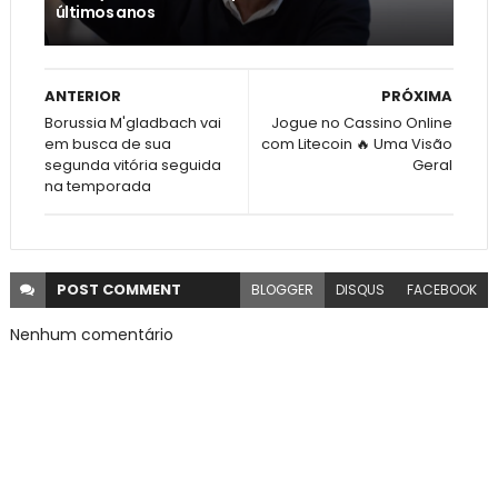
últimos anos
ANTERIOR
PRÓXIMA
Borussia M'gladbach vai
Jogue no Cassino Online
em busca de sua
com Litecoin 🔥 Uma Visão
segunda vitória seguida
Geral
na temporada
POST
COMMENT
BLOGGER
DISQUS
FACEBOOK
Nenhum comentário