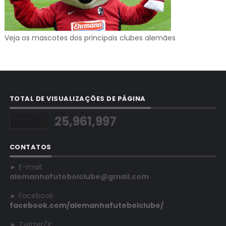
Veja os mascotes dos principais clubes alemães
TOTAL DE VISUALIZAÇÕES DE PÁGINA
25,961,997
CONTATOS
► E-mail:
alemanhafutebolclube@gmail.com
► Facebook:
facebook.com/alemanhafutebolclube/
► Twitter/X: