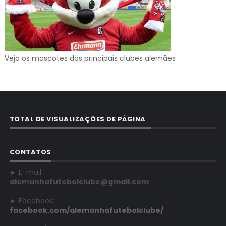
Veja os mascotes dos principais clubes alemães
TOTAL DE VISUALIZAÇÕES DE PÁGINA
CONTATOS
► E-mail:
alemanhafutebolclube@gmail.com
► Facebook:
facebook.com/alemanhafutebolclube/