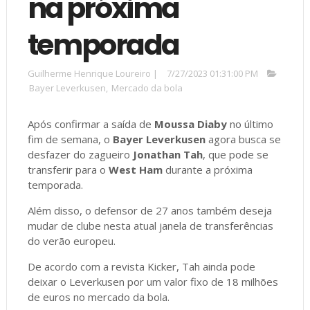
na próxima
temporada
Guilherme Henrique Loureiro
|
7/27/2023 01:31:00 PM
Bayer Leverkusen
,
Mercado da bola
Após confirmar a saída de
Moussa Diaby
no último
fim de semana, o
Bayer Leverkusen
agora busca se
desfazer do zagueiro
Jonathan Tah
, que pode se
transferir para o
West Ham
durante a próxima
temporada.
Além disso, o defensor de 27 anos também deseja
mudar de clube nesta atual janela de transferências
do verão europeu.
De acordo com a revista Kicker, Tah ainda pode
deixar o Leverkusen por um valor fixo de 18 milhões
de euros no mercado da bola.