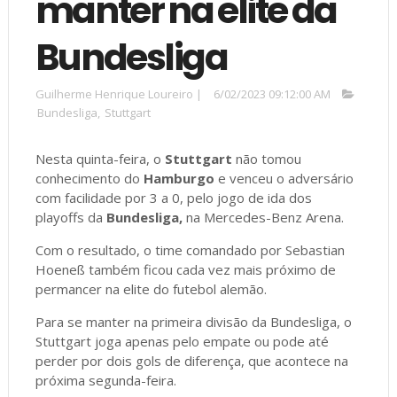
manter na elite da
Bundesliga
Guilherme Henrique Loureiro
|
6/02/2023 09:12:00 AM
Bundesliga
,
Stuttgart
Nesta quinta-feira, o
Stuttgart
não tomou
conhecimento do
Hamburgo
e venceu o adversário
com facilidade por 3 a 0, pelo jogo de ida dos
playoffs da
Bundesliga,
na
Mercedes-Benz Arena.
Com o resultado, o time comandado por Sebastian
Hoeneß também ficou cada vez mais próximo de
permancer na elite do futebol alemão.
Para se manter na primeira divisão da Bundesliga, o
Stuttgart joga apenas pelo empate ou pode até
perder por dois gols de diferença, que acontece na
próxima segunda-feira.