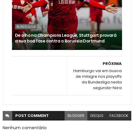
BUNDESLIGA
De olho na Champions League, Stuttgart provará
a sua boa fase contra o Borussia Dortmund
PRÓXIMA
Hamburgo vai em busca
de milagre nos playoffs
da Bundesliga nesta
segunda-feira
POST
COMMENT
BLOGGER
DISQUS
FACEBOOK
Nenhum comentário