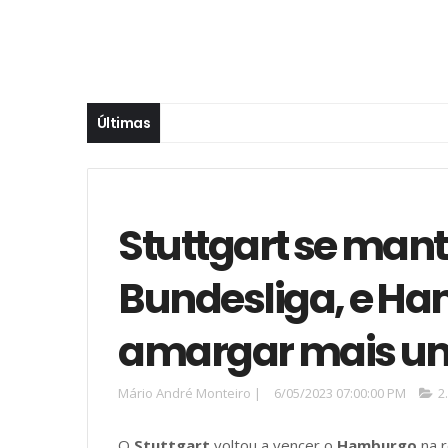
Últimas
Stuttgart se mant
Bundesliga, e Ha
amargar mais um 
Mário André Monteiro
|
6/05/2023 07:00:00 PM
2
O
Stuttgart
voltou a vencer o
Hamburgo
na r