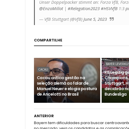
Unser Doppelpacker stimmt an: Forza VfB, For
@EnzoMillot
|
#Relegation2023
#HSVVfB
1:3
p
— VfB Stuttgart (@VfB)
June 5, 2023
COMPARTILHE
BAYER LEVERKU
CACAU
RB Leipzig 
Cacau critica gestão na
Champions,
seleção alemã ao falar de
Stuttgart, 
Manuel Neuer e elogia postura
decidirão n
de Ancelotti no Brasil
Bundesliga
ANTERIOR
Bayern tem dificuldades para buscar centroavant
no mercado; veja os candidatos e as complicaçõ