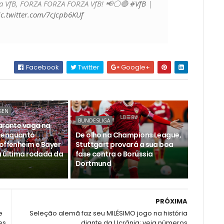
za VfB, FORZA FORZA FORZA VfB! 📢⚪️🔴
#VfB
|
ic.twitter.com/7cJcpb6KUf
Facebook
Twitter
Google+
SEN
BUNDESLIGA
garante vaga na
 enquanto
De olho na Champions League,
Hoffenheim e Bayer
Stuttgart provará a sua boa
a última rodada da
fase contra o Borussia
Dortmund
PRÓXIMA
e
Seleção alemã faz seu MILÉSIMO jogo na história
es
diante da Ucrânia; veja números