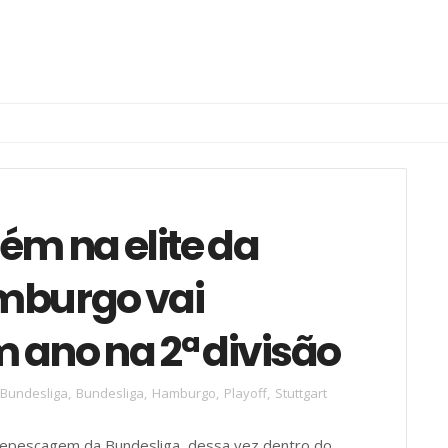
ém na elite da
mburgo vai
ano na 2ª divisão
.Bundesliga
,
Bundesliga
,
Hamburgo
,
Playoff
,
Stuttgart
epescagem da Bundesliga, dessa vez dentro do