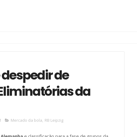
e despedir de
Eliminatórias da
M
Mercado da bola
,
RB Leipzig
 Alemanha
e classificação para a fase de grupos da