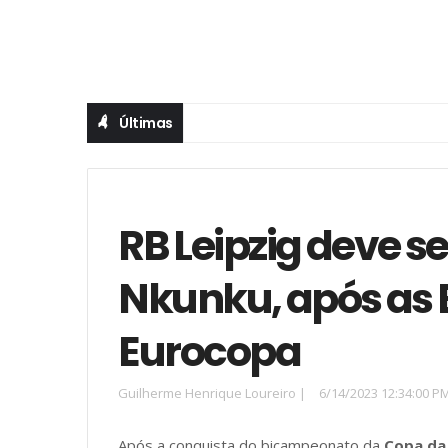
Últimas
RB Leipzig deve s
Nkunku, após as 
Eurocopa
Guilherme Henrique Loureiro
|
6/14/2023 12:34:00 P
Após a conquista do bicampeonato da
Copa da