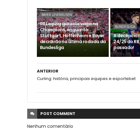
BAYER LEVERKUSEN
RB Leipzig garante vaga na
BUNDESLIGA
Champions, enquanto
Stuttgart, Hoffenheim e Bayer
A decepcio
decidirão na última rodada da
24/25 do RB 
Bundesliga
passado!
ANTERIOR
Curling: história, principais equipes e esportebet
POST
COMMENT
Nenhum comentário