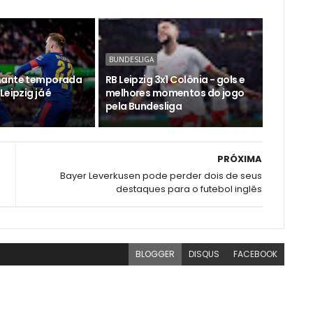
BUNDESLIGA
nante temporada
RB Leipzig 3x1 Colônia - gols e
Leipzig já é
melhores momentos do jogo
pela Bundesliga
PRÓXIMA
Bayer Leverkusen pode perder dois de seus
destaques para o futebol inglês
BLOGGER
DISQUS
FACEBOOK