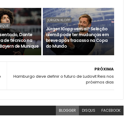
JÜRGEN KLOPP
NIQUE
Jürgen Klopp vem aí? Seleção
entado, Dante
alemã pode ter mudanças em
ira de técnico na
breve após fracasso na Copa
 Bayern de Munique
do Mundo
PRÓXIMA
o
Hamburgo deve definir o futuro de Ludovit Reis nos
próximos dias
BLOGGER
DISQUS
FACEBOOK