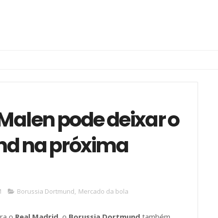
 Malen pode deixar o
nd na próxima
M
Borussia Dortmund
,
Mercado da bola
ra o
Real Madrid
, o
Borussia Dortmund
também