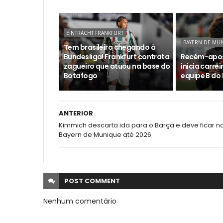
EINTRACHT FRANKFURT
BAYERN DE MU
Tem brasileiro chegando à
Bundesliga! Frankfurt contrata
Recém-apos
zagueiro que atuou na base do
inicia carre
Botafogo
equipe B do
ANTERIOR
Kimmich descarta ida para o Barça e deve ficar n
Bayern de Munique até 2026
POST
COMMENT
Nenhum comentário