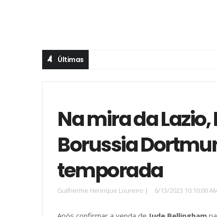
Últimas
Na mira da Lazio,
Borussia Dortmu
temporada
Guilherme Henrique Loureiro
|
6/13/2023 10:10:00 A
Após confirmar a venda de
Jude Bellingham
pa