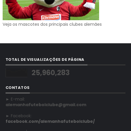
Veja os mascotes dos principais clubes alemães
TOTAL DE VISUALIZAÇÕES DE PÁGINA
25,960,283
CONTATOS
► E-mail:
alemanhafutebolclube@gmail.com
► Facebook:
facebook.com/alemanhafutebolclube/