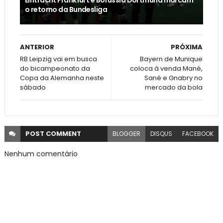
o retorno da Bundesliga
ANTERIOR
PRÓXIMA
RB Leipzig vai em busca
Bayern de Munique
do bicampeonato da
coloca à venda Mané,
Copa da Alemanha neste
Sané e Gnabry no
sábado
mercado da bola
POST
COMMENT
BLOGGER
DISQUS
FACEBOOK
Nenhum comentário