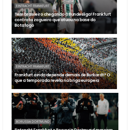
EINTRACHT FRANKFURT
Tem brasileiro chegando à Bundesliga! Frankfurt
contrata zagueiro que atuou na base do
Botafogo
EINTRACHT FRANKFURT
Frankfurt ainda depende demais de Burkardt? O
que a temporada revela na briga europeia
BORUSSIA DORTMUND
Eintracht Frankfurt e Borussia Dortmund marcam