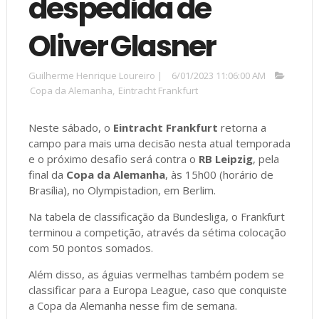
despedida de
Oliver Glasner
Guilherme Henrique Loureiro
|
6/01/2023 11:06:00 AM
Copa da Alemanha
,
Eintracht Frankfurt
Neste sábado, o
Eintracht Frankfurt
retorna a
campo para mais uma decisão nesta atual temporada
e o próximo desafio será contra o
RB Leipzig
, pela
final da
Copa da Alemanha
, às 15h00 (horário de
Brasília), no Olympistadion, em Berlim.
Na tabela de classificação da Bundesliga, o Frankfurt
terminou a competição, através da sétima colocação
com 50 pontos somados.
Além disso, as águias vermelhas também podem se
classificar para a Europa League, caso que conquiste
a Copa da Alemanha nesse fim de semana.