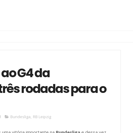
a ao G4 da
três rodadas para o
M
Bundesliga
,
RB Leipzig
s uma vitória importante na
Bundesliga
e dessa vez