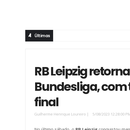
Últimas
RB Leipzig retorn
Bundesliga, com 
final
Guilherme Henrique Loureiro
|
5/08/2023 12:28:00 P
No último sábado, o
RB Leipzig
conquistou mai