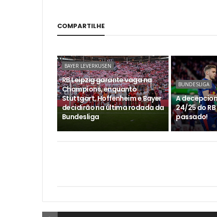
COMPARTILHE
BAYER LEVERKUSEN
RB Leipzig garante vaga na
BUNDESLIGA
Champions, enquanto
Stuttgart, Hoffenheim e Bayer
A decepcio
decidirão na última rodada da
24/25 do RB 
Bundesliga
passado!