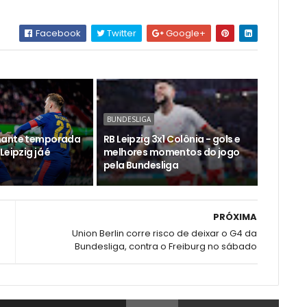
Facebook
Twitter
Google+
BUNDESLIGA
nante temporada
RB Leipzig 3x1 Colônia - gols e
Leipzig já é
melhores momentos do jogo
pela Bundesliga
PRÓXIMA
Union Berlin corre risco de deixar o G4 da
Bundesliga, contra o Freiburg no sábado