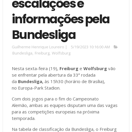
escalações e
informações pela
Bundesliga
Guilherme Henrique Loureiro
|
5/19/2023 10:16:00 AM
Bundesliga
,
Freiburg
,
Wolfsburg
Nesta sexta-feira (19),
Freiburg
e
Wolfsburg
vão
se enfrentar pela abertura da 33ª rodada
da
Bundesliga,
às 15h30 (horário de Brasília),
no Europa-Park Stadion.
Com dois jogos para o fim do Campeonato
Alemão, ambas as equipes disputam uma das vagas
para as competições europeias na próxima
temporada.
Na tabela de classificação da Bundesliga, o Freiburg