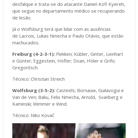
desfalque e trata-se do atacante Daniel-Kofi Kyereh,
que segue no departamento médico se recuperando
de lesão.
Já o Wolfsburg terá que lidar com as ausências
de Lacroix, Lukas Nmecha e Paulo Otávio, que estão
machucados.
Freiburg (4-2-3-1):
Flekken; Kübler, Ginter, Lienhart
e Günter; Eggestein, Höfler; Doan, Höler e Grifo;
Gregoritsch.
Técnico: Christian Streich
Wolfsburg (3-5-2):
Casteels; Bornauw, Guilavogui e
Van de Ven; Baku, Felix Nmecha, Arnold, Svanberg e
Kaminski; Wimmer e Wind.
Técnico: Niko Kovač