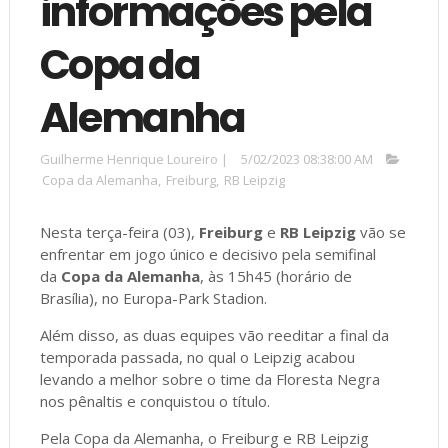
informações pela
Copa da
Alemanha
Guilherme Henrique Loureiro
|
5/02/2023 08:38:00 AM
Copa da Alemanha
,
Freiburg
,
RB Leipzig
Nesta terça-feira (03),
Freiburg
e
RB Leipzig
vão se
enfrentar em jogo único e decisivo pela semifinal
da
Copa da Alemanha
, às 15h45 (horário de
Brasília), no Europa-Park Stadion.
Além disso, as duas equipes vão reeditar a final da
temporada passada, no qual o Leipzig acabou
levando a melhor sobre o time da Floresta Negra
nos pênaltis e conquistou o título.
Pela Copa da Alemanha, o Freiburg e RB Leipzig