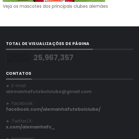
Veja os mascotes dos principais clubes alemães
TOTAL DE VISUALIZAÇÕES DE PÁGINA
25,967,357
CONTATOS
► E-mail:
alemanhafutebolclube@gmail.com
► Facebook:
facebook.com/alemanhafutebolclube/
► Twitter/X:
x.com/alemanhafc_
► Instagram: