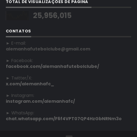
TOTAL DE VISUALIZAÇÕES DE PÁGINA
25,956,015
CONTATOS
► E-mail:
alemanhafutebolclube@gmail.com
► Facebook:
facebook.com/alemanhafutebolclube/
► Twitter/X:
x.com/alemanhafc_
► Instagram:
instagram.com/alemanhafc/
► WhatsApp:
chat.whatsapp.com/F6f4VPT07QP4HzGbNRNm3o