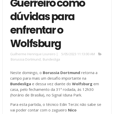
Guerreiro como
dúvidas para
enfrentar o
Wolfsburg
Guilherme Henrique Loureiro
|
5/05/2023 11:13:00 AM
Borussia Dortmund
,
Bundesliga
Neste domingo, o
Borussia Dortmund
retorna a
campo para mais um desafio importante na
Bundesliga
e dessa vez diante do
Wolfsburg
em
casa, pelo fechamento da 31ª rodada, às 12h30
(horário de Brasília), no Signal Iduna Park.
Para esta partida, o técnico Edin Terzic não sabe se
vai poder contar com o zagueiro
Nico