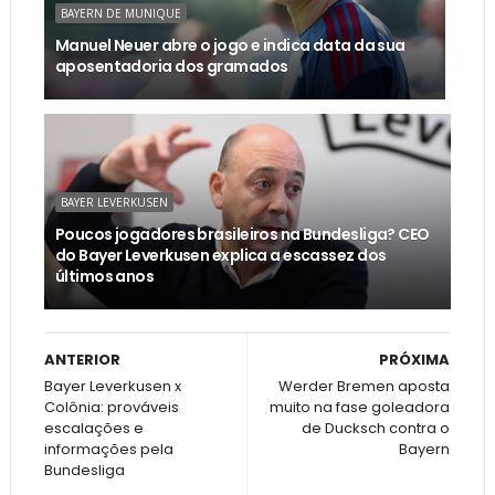
BAYERN DE MUNIQUE
Manuel Neuer abre o jogo e indica data da sua
aposentadoria dos gramados
BAYER LEVERKUSEN
Poucos jogadores brasileiros na Bundesliga? CEO
do Bayer Leverkusen explica a escassez dos
últimos anos
ANTERIOR
PRÓXIMA
Bayer Leverkusen x
Werder Bremen aposta
Colônia: prováveis
muito na fase goleadora
escalações e
de Ducksch contra o
informações pela
Bayern
Bundesliga