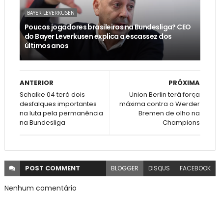
BAYER LEVERKUSEN
Poucos jogadores brasileiros na Bundesliga? CEO
do Bayer Leverkusen explica a escassez dos
últimos anos
ANTERIOR
PRÓXIMA
Schalke 04 terá dois
Union Berlin terá força
desfalques importantes
máxima contra o Werder
na luta pela permanência
Bremen de olho na
na Bundesliga
Champions
POST
COMMENT
BLOGGER
DISQUS
FACEBOOK
Nenhum comentário