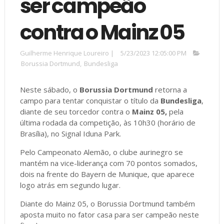
ser campeão
contra o Mainz 05
Guilherme Henrique Loureiro
|
5/23/2023 12:05:00 PM
Borussia Dortmund
,
Bundesliga
Neste sábado, o
Borussia Dortmund
retorna a
campo para tentar conquistar o título da
Bundesliga
,
diante de seu torcedor contra o
Mainz 05,
pela
última rodada da competição, às 10h30 (horário de
Brasília), no Signal Iduna Park.
Pelo Campeonato Alemão, o clube aurinegro se
mantém na vice-liderança com 70 pontos somados,
dois na frente do Bayern de Munique, que aparece
logo atrás em segundo lugar.
Diante do Mainz 05, o Borussia Dortmund também
aposta muito no fator casa para ser campeão neste