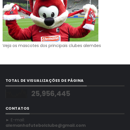
Veja os mascotes dos principais clubes alemães
TOTAL DE VISUALIZAÇÕES DE PÁGINA
25,956,445
CONTATOS
► E-mail:
alemanhafutebolclube@gmail.com