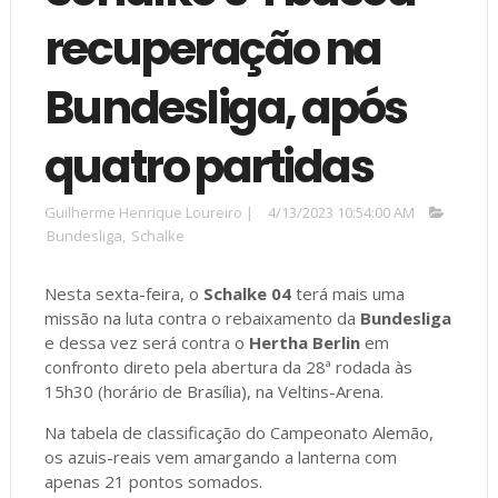
recuperação na
Bundesliga, após
quatro partidas
Guilherme Henrique Loureiro
|
4/13/2023 10:54:00 AM
Bundesliga
,
Schalke
Nesta sexta-feira, o
Schalke 04
terá mais uma
missão na luta contra o rebaixamento da
Bundesliga
e dessa vez será contra o
Hertha Berlin
em
confronto direto pela abertura da 28ª rodada às
15h30 (horário de Brasília), na Veltins-Arena.
Na tabela de classificação do Campeonato Alemão,
os azuis-reais vem amargando a lanterna com
apenas 21 pontos somados.