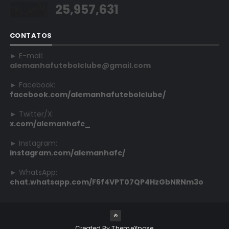
25,957,631
CONTATOS
► E-mail:
alemanhafutebolclube@gmail.com
► Facebook:
facebook.com/alemanhafutebolclube/
► Twitter/X:
x.com/alemanhafc_
► Instagram:
instagram.com/alemanhafc/
► WhatsApp:
chat.whatsapp.com/F6f4VPT07QP4HzGbNRNm3o
Created By
ThemeXpose