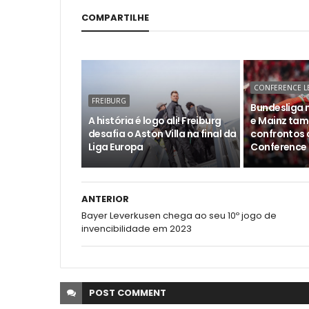
COMPARTILHE
CONFERENCE L
FREIBURG
Bundesliga n
A história é logo ali! Freiburg
e Mainz tam
desafia o Aston Villa na final da
confrontos 
Liga Europa
Conference 
ANTERIOR
Bayer Leverkusen chega ao seu 10º jogo de
invencibilidade em 2023
POST
COMMENT