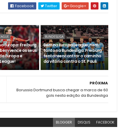
Facebook
Twitter
Google+
EAGUE
BUNDESLIGA
a Europa: Freiburg
Bem na Europa League, nem
bém vence os seus
tanto na Bundesliga: Freiburg
da Europa e
tenta reencontrar o caminho
League!
da vitória contra o St. Pauli
PRÓXIMA
Borussia Dortmund busca chegar a marca de 60
gols nesta edição da Bundesliga
BLOGGER
DISQUS
FACEBOOK