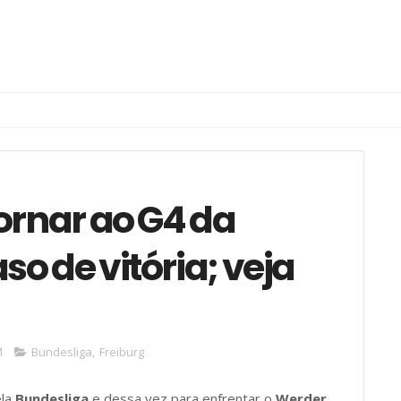
ornar ao G4 da
o de vitória; veja
M
Bundesliga
,
Freiburg
ela
Bundesliga
e dessa vez para enfrentar o
Werder