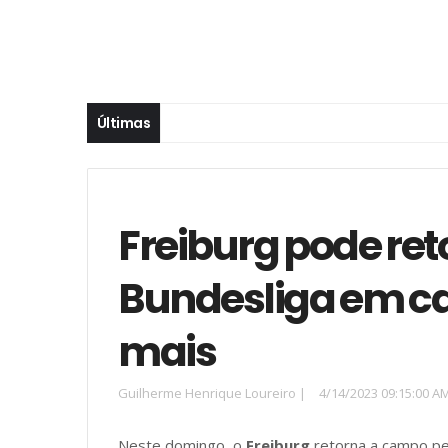
Últimas
Freiburg pode ret
Bundesliga em cas
mais
Guilherme Henrique Loureiro
|
4/14/2023 09:15:00 A
Neste domingo, o
Freiburg
retorna a campo p