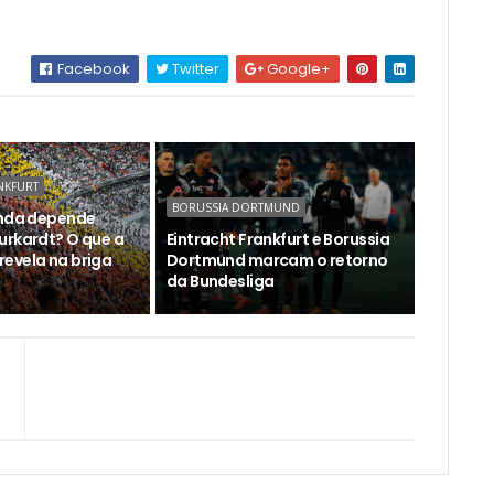
Facebook
Twitter
Google+
NKFURT
BORUSSIA DORTMUND
inda depende
urkardt? O que a
Eintracht Frankfurt e Borussia
evela na briga
Dortmund marcam o retorno
da Bundesliga