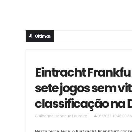
Últimas
Eintracht Frankfu
sete jogos sem vit
classificação na
Guilherme Henrique Loureiro
|
4/05/2023 10:45:00 A
Nesta terça-feira, o
Eintracht Frankfurt
conseg