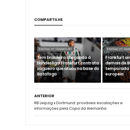
COMPARTILHE
EINTRACHT FRANKFURT
EINTRACHT FRA
Tem brasileiro chegando à
Frankfurt a
Bundesliga! Frankfurt contrata
demais de B
zagueiro que atuou na base do
temporada r
Botafogo
europeia
ANTERIOR
RB Leipzig x Dortmund: prováveis escalações e
informações pela Copa da Alemanha