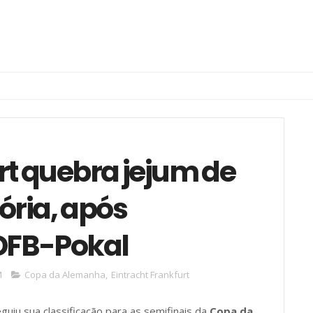
rt quebra jejum de
ória, após
 DFB-Pokal
M
Copa da Alemanha
,
Eintracht Frankfurt
uiu sua classificação para as semifinais da
Copa da