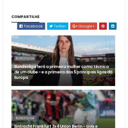
COMPARTILHE
Facebook
Twitter
Google+
BUNDESLIGA
Bundesliga terá a primeira mulher como técnica
de um clube - e a primeira das 5 principais ligas da
Europa
BUNDESLIGA
Eintracht Frankfurt 3x4 Union Berlin - gols e