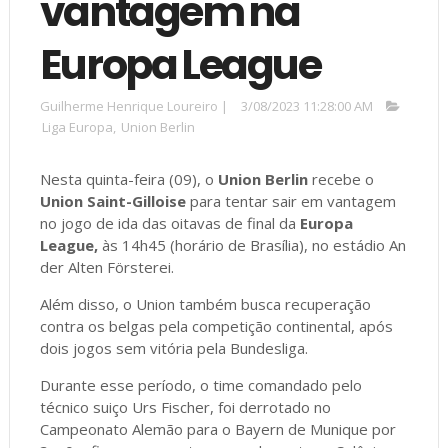
vantagem na
Europa League
Guilherme Henrique Loureiro
|
3/08/2023 11:28:00 AM
Liga Europa
,
Union Berlin
Nesta quinta-feira (09), o
Union Berlin
recebe o
Union Saint-Gilloise
para tentar sair em vantagem
no jogo de ida das oitavas de final da
Europa
League,
às 14h45 (horário de Brasília), no estádio An
der Alten Försterei.
Além disso, o Union também busca recuperação
contra os belgas pela competição continental, após
dois jogos sem vitória pela Bundesliga.
Durante esse período, o time comandado pelo
técnico suiço Urs Fischer, foi derrotado no
Campeonato Alemão para o Bayern de Munique por