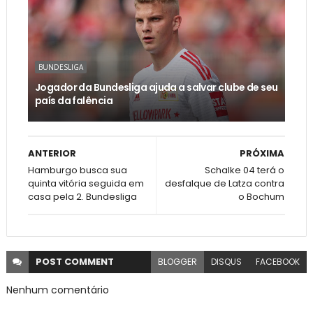
BUNDESLIGA
Jogador da Bundesliga ajuda a salvar clube de seu
país da falência
ANTERIOR
PRÓXIMA
Hamburgo busca sua
Schalke 04 terá o
quinta vitória seguida em
desfalque de Latza contra
casa pela 2. Bundesliga
o Bochum
POST
COMMENT
BLOGGER
DISQUS
FACEBOOK
Nenhum comentário