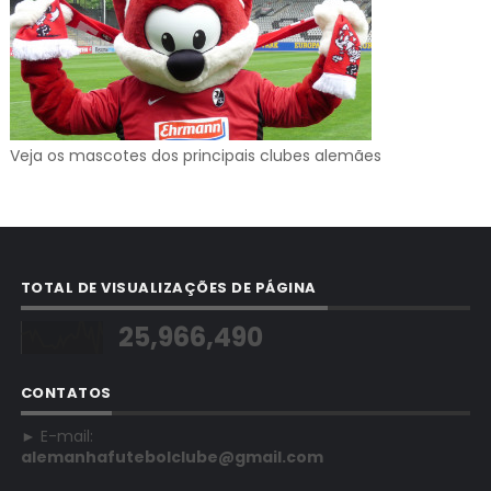
Veja os mascotes dos principais clubes alemães
TOTAL DE VISUALIZAÇÕES DE PÁGINA
25,966,490
CONTATOS
► E-mail:
alemanhafutebolclube@gmail.com