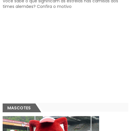
Você sabe o que significam as estrelas nas camisas dos
times alemães? Confira o motivo
MASCOTES