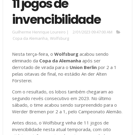
11 jogos de
invencibilidade
Guilherme Henrique Loureiro
|
2/01/2023 09:47:00 AM
Copa da Alemanha
,
Wolfsburg
Nesta terça-feira, o
Wolfsburg
acabou sendo
eliminado da
Copa da Alemanha
após ser
derrotado de virada para o
Union Berlin
por 2 a 1
pelas oitavas de final, no estádio An der Alten
Försterei.
Com o resultado, os lobos também chegaram ao
segundo revés consecutivo em 2023. No último
sábado, o time acabou sendo surpreendido para o
Werder Bremen por 2 a 1, pelo Campeonato Alemão.
Antes disso, o Wolfsburg vinha de 11 jogos de
invencibilidade nesta atual temporada, com oito