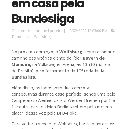
em casa pela
Bundesliga
Guilherme Henrique Loureiro
|
2/02/2023 12:03:00 PM
Bundesliga
,
Wolfsburg
No próximo domingo, o
Wolfsburg
tenta retomar o
caminho das vitórias diante do líder
Bayern de
Munique,
na Volkswagen Arena, às 13h30 (horário
de Brasília), pelo fechamento da 19ª rodada da
Bundesliga.
Além disso, os lobos vem duas derrotas
consecutivas durante esse período, sendo uma pelo
Campeonato Alemão para o Werder Bremen por 2 a
1 e outra para o Union Berlin também pelo mesmo
placar, dessa vez pela DFB-Pokal.
Para voltar a vencer, o Wolfsburg busca manter seis