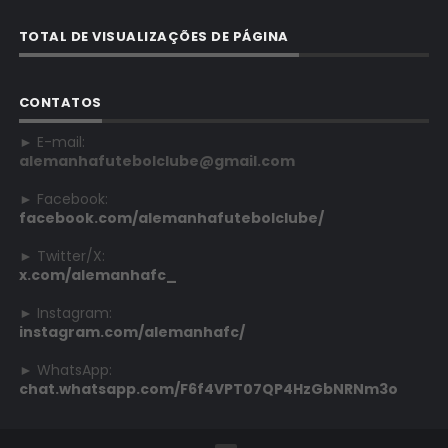
TOTAL DE VISUALIZAÇÕES DE PÁGINA
CONTATOS
► E-mail:
alemanhafutebolclube@gmail.com
► Facebook:
facebook.com/alemanhafutebolclube/
► Twitter/X:
x.com/alemanhafc_
► Instagram:
instagram.com/alemanhafc/
► WhatsApp:
chat.whatsapp.com/F6f4VPT07QP4HzGbNRNm3o