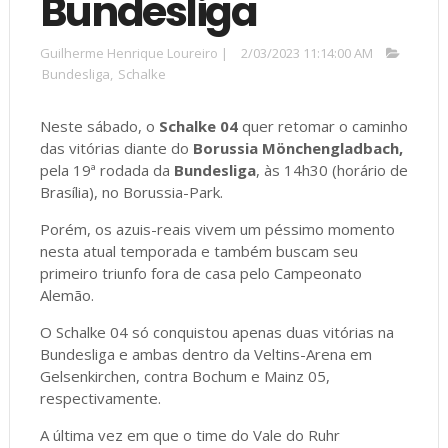
Bundesliga
Guilherme Henrique Loureiro
|
2/03/2023 11:14:00 AM
Bundesliga
,
Schalke
Neste sábado, o
Schalke 04
quer retomar o caminho
das vitórias diante do
Borussia Mönchengladbach,
pela 19ª rodada da
Bundesliga
, às 14h30 (horário de
Brasília), no Borussia-Park.
Porém, os azuis-reais vivem um péssimo momento
nesta atual temporada e também buscam seu
primeiro triunfo fora de casa pelo Campeonato
Alemão.
O Schalke 04 só conquistou apenas duas vitórias na
Bundesliga e ambas dentro da Veltins-Arena em
Gelsenkirchen, contra Bochum e Mainz 05,
respectivamente.
A última vez em que o time do Vale do Ruhr