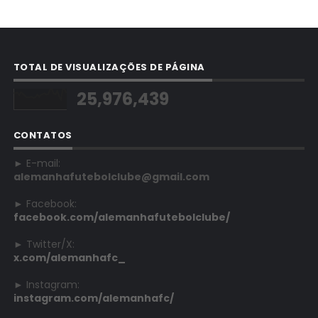
TOTAL DE VISUALIZAÇÕES DE PÁGINA
25,976,439
CONTATOS
► E-mail:
alemanhafutebolclube@gmail.com
► Facebook:
facebook.com/alemanhafutebolclube/
► Twitter/X:
x.com/alemanhafc_
► Instagram:
instagram.com/alemanhafc/