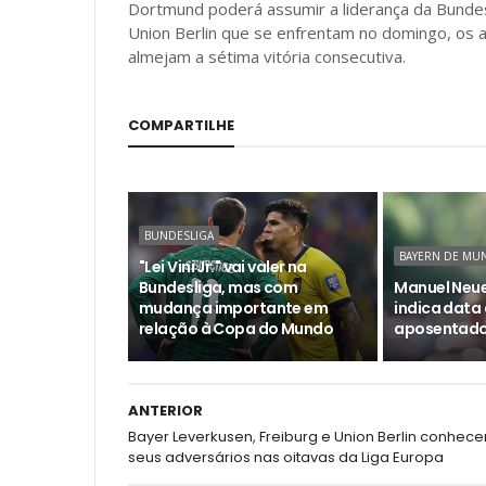
Dortmund poderá assumir a liderança da Bund
Union Berlin que se enfrentam no domingo, os 
almejam a sétima vitória consecutiva.
COMPARTILHE
BUNDESLIGA
BAYERN DE MU
"Lei Vini Jr." vai valer na
Bundesliga, mas com
Manuel Neue
mudança importante em
indica data
relação à Copa do Mundo
aposentado
ANTERIOR
Bayer Leverkusen, Freiburg e Union Berlin conhec
seus adversários nas oitavas da Liga Europa