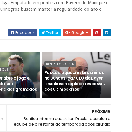
esliga. Empatado em pontos com Bayern de Munique e
aurinegros buscam manter a regularidade do ano e
Facebook
Twitter
Google+
BAYER LEVERKUSEN
NIQUE
Poucos jogadores brasileiros
r abre o jogo e
na Bundesliga? CEO do Bayer
 da sua
Leverkusen explica a escassez
ria dos gramados
dos últimos anos
PRÓXIMA
em
Benfica informa que Julian Draxler desfalca a
equipe pelo restante da temporada após cirurgia