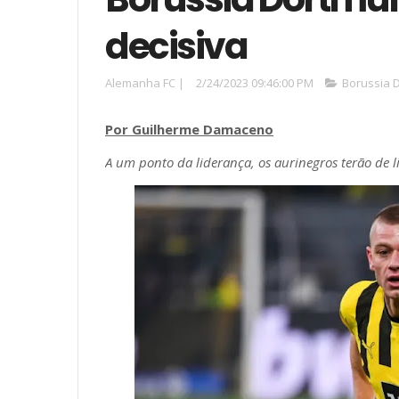
decisiva
Alemanha FC
|
2/24/2023 09:46:00 PM
Borussia 
Por Guilherme Damaceno
A um ponto da liderança, os aurinegros terão de l