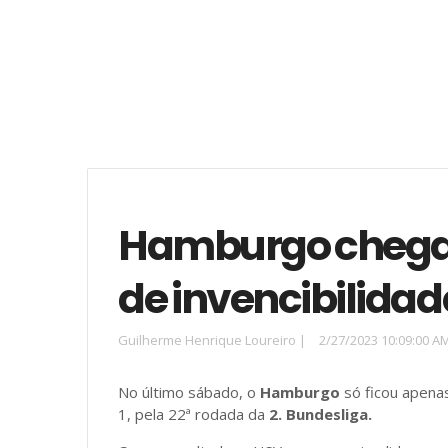
Hamburgo chega a
de invencibilida
Guilherme Henrique Loureiro
|
2/27/2023 10:09:00 A
No último sábado, o
Hamburgo
só ficou apena
1, pela 22ª rodada da
2. Bundesliga.