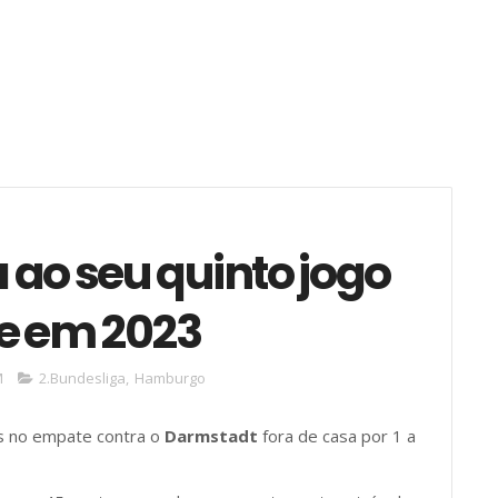
o seu quinto jogo
de em 2023
M
2.Bundesliga
,
Hamburgo
s no empate contra o
Darmstadt
fora de casa por 1 a