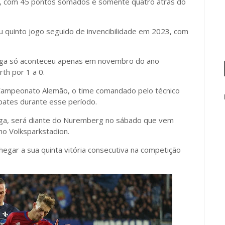
ça, com 45 pontos somados e somente quatro atrás do
quinto jogo seguido de invencibilidade em 2023, com
sliga só aconteceu apenas em novembro do ano
th por 1 a 0.
 Campeonato Alemão, o time comandado pelo técnico
pates durante esse período.
iga, será diante do Nuremberg no sábado que vem
 no Volksparkstadion.
egar a sua quinta vitória consecutiva na competição