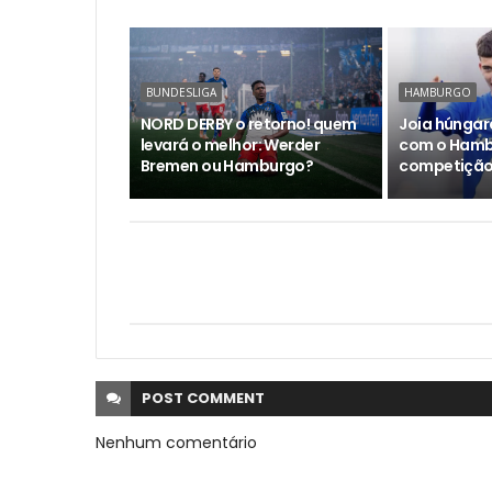
BUNDESLIGA
HAMBURGO
NORD DERBY o retorno! quem
Joia húngar
levará o melhor: Werder
com o Hamb
Bremen ou Hamburgo?
competição
POST
COMMENT
Nenhum comentário