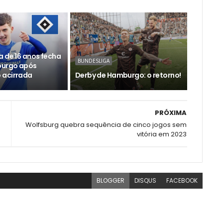
a de 16 anos fecha
BUNDESLIGA
urgo após
 acirrada
Derby de Hamburgo: o retorno!
PRÓXIMA
Wolfsburg quebra sequência de cinco jogos sem
vitória em 2023
BLOGGER
DISQUS
FACEBOOK