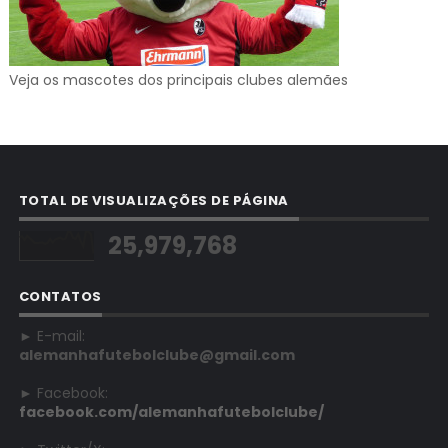
Veja os mascotes dos principais clubes alemães
TOTAL DE VISUALIZAÇÕES DE PÁGINA
25,979,768
CONTATOS
► E-mail:
alemanhafutebolclube@gmail.com
► Facebook:
facebook.com/alemanhafutebolclube/