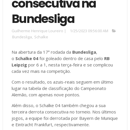
consecutiva na
Bundesliga
Guilherme Henrique Loureiro
|
1/25/2023 09:56:00 AM
Bundesliga
,
Schalke
Na abertura da 17ª rodada da
Bundesliga
,
o
Schalke 04
foi goleado dentro de casa pelo
RB
Leipzig
por 6 a 1, nesta terça-feira e se complicou
cada vez mais na competição.
Com o resultado, os azuis-reais seguem em último
lugar na tabela de classificação do Campeonato
Alemão, com apenas nove pontos.
Além disso, o Schalke 04 também chegou a sua
terceira derrota consecutiva no torneio. Nos últimos
jogos, a equipe foi derrotada por Bayern de Munique
e Eintracht Frankfurt, respectivamente.