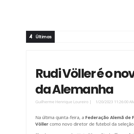
Últimas
Rudi Völler é o no
da Alemanha
Guilherme Henrique Loureiro
|
1/20/2023 11:26:00 A
Na última quinta-feira, a
Federação Alemã de 
Völler
como novo diretor de futebol da seleção 