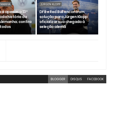
LEMANHA
JÜRGEN KLOPP
 é apenas o 13º
DFB e Red Bull encontram
oda história da
solução para Jürgen Klopp
Alemanha; confira
oficializar sua chegada à
 todos
seleção alemã
BLOGGER
DISQUS
FACEBOOK