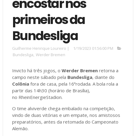
encostar nos
primeiros da
Bundesliga
Guilherme Henrique Loureiro
|
1/19/2023 01:56:00 PM
Bundesliga
,
Werder Bremen
Invicto há três jogos, o
Werder Bremen
retorna a
campo neste sábado pela
Bundesliga
, diante do
Colônia
fora de casa, pela 16ªrodada. A bola rola a
partir das 14h30 (horário de Brasília),
no RheinEnergieStadion.
O time alviverde chega embalado na competição,
vindo de duas vitórias e um empate, nos amistosos
preparatórios, antes da retomada do Campeonato
Alemão.