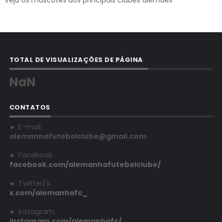
TOTAL DE VISUALIZAÇÕES DE PÁGINA
NaN
CONTATOS
► E-mail:
alemanhafutebolclube@gmail.com
► Facebook:
facebook.com/alemanhafutebolclube/
► Twitter/X:
x.com/alemanhafc_
► Instagram:
instagram.com/alemanhafc/