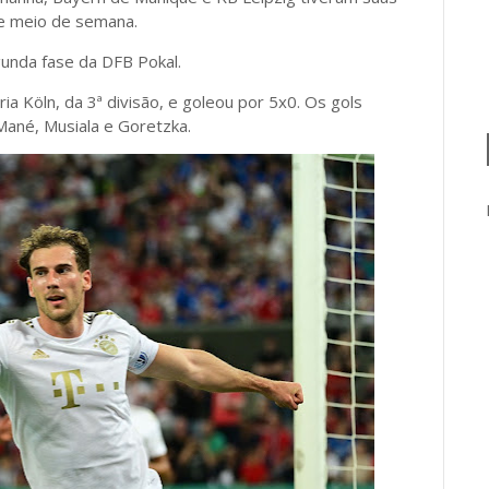
te meio de semana.
gunda fase da DFB Pokal.
ria Köln, da 3ª divisão, e goleou por 5x0. Os gols
ané, Musiala e Goretzka.