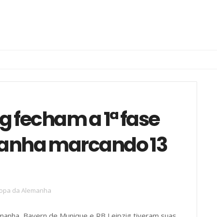
g fecham a 1ª fase
anha marcando 13
opa da Alemanha
manha, Bayern de Munique e RB Leipzig tiveram suas