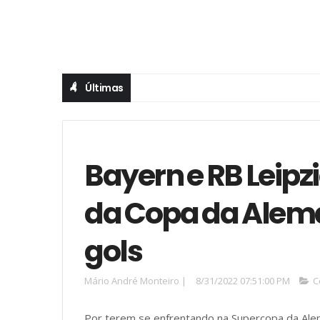
Últimas
Bayern e RB Leipzi
da Copa da Alem
gols
Mário André Monteiro
|
8/31/2022 07:51:00 PM
C
Por terem se enfrentando na Supercopa da Ale