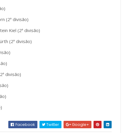
ão)
n (2ª divisão)
ein Kiel (2ª divisão)
ürth (2ª divisão)
visão)
são)
2ª divisão)
isão)
são)
o)
Facebook
Twitter
Google+