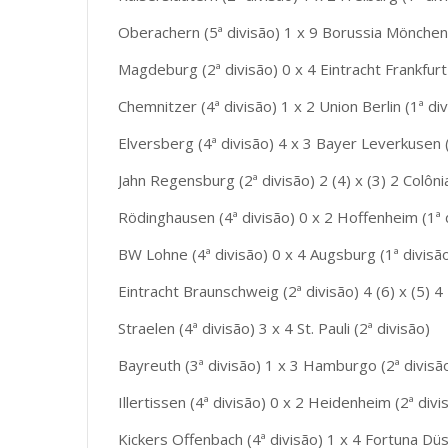
Oberachern (5ª divisão) 1 x 9 Borussia Mönchen
Magdeburg (2ª divisão) 0 x 4 Eintracht Frankfurt 
Chemnitzer (4ª divisão) 1 x 2 Union Berlin (1ª div
Elversberg (4ª divisão) 4 x 3 Bayer Leverkusen (
Jahn Regensburg (2ª divisão) 2 (4) x (3) 2 Colônia
Rödinghausen (4ª divisão) 0 x 2 Hoffenheim (1ª 
BW Lohne (4ª divisão) 0 x 4 Augsburg (1ª divisã
Eintracht Braunschweig (2ª divisão) 4 (6) x (5) 4
Straelen (4ª divisão) 3 x 4 St. Pauli (2ª divisão)
Bayreuth (3ª divisão) 1 x 3 Hamburgo (2ª divisã
Illertissen (4ª divisão) 0 x 2 Heidenheim (2ª divi
Kickers Offenbach (4ª divisão) 1 x 4 Fortuna Düs