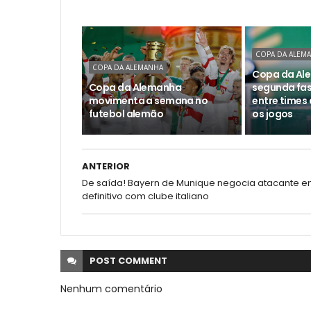
COPA DA ALEM
COPA DA ALEMANHA
Copa da Ale
Copa da Alemanha
segunda fa
movimenta a semana no
entre times 
futebol alemão
os jogos
ANTERIOR
De saída! Bayern de Munique negocia atacante 
definitivo com clube italiano
POST
COMMENT
Nenhum comentário