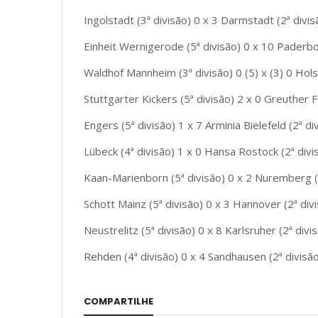
Ingolstadt (3ª divisão) 0 x 3 Darmstadt (2ª divis
Einheit Wernigerode (5ª divisão) 0 x 10 Paderbor
Waldhof Mannheim (3ª divisão) 0 (5) x (3) 0 Holst
Stuttgarter Kickers (5ª divisão) 2 x 0 Greuther F
Engers (5ª divisão) 1 x 7 Arminia Bielefeld (2ª di
Lübeck (4ª divisão) 1 x 0 Hansa Rostock (2ª divi
Kaan-Marienborn (5ª divisão) 0 x 2 Nuremberg (
Schott Mainz (5ª divisão) 0 x 3 Hannover (2ª div
Neustrelitz (5ª divisão) 0 x 8 Karlsruher (2ª divi
Rehden (4ª divisão) 0 x 4 Sandhausen (2ª divisã
COMPARTILHE