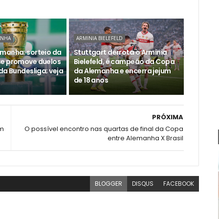
ANHA
ARMINIA BIELEFELD
manha: sorteio da
Stuttgart derrota o Arminia
se promove duelos
Bielefeld, é campeão da Copa
da Bundesliga; veja
da Alemanha e encerra jejum
de 18 anos
PRÓXIMA
em
O possível encontro nas quartas de final da Copa
entre Alemanha X Brasil
BLOGGER
DISQUS
FACEBOOK