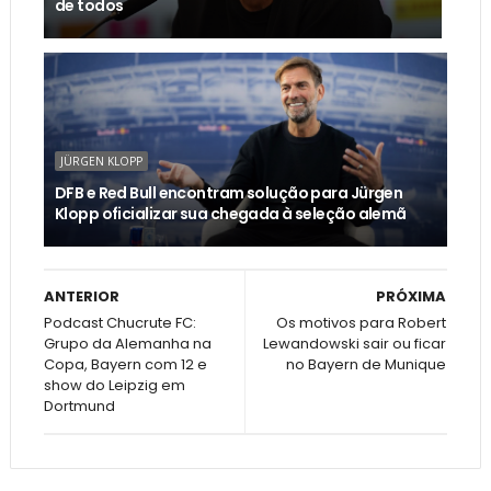
de todos
JÜRGEN KLOPP
DFB e Red Bull encontram solução para Jürgen
Klopp oficializar sua chegada à seleção alemã
ANTERIOR
PRÓXIMA
Podcast Chucrute FC:
Os motivos para Robert
Grupo da Alemanha na
Lewandowski sair ou ficar
Copa, Bayern com 12 e
no Bayern de Munique
show do Leipzig em
Dortmund