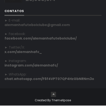
CONTATOS
► E-mail:
alemanhafutebolclube@gmail.com
► Facebook:
facebook.com/alemanhafutebolclube/
► Twitter/X:
x.com/alemanhafc_
► Instagram:
instagram.com/alemanhafc/
► WhatsApp:
chat.whatsapp.com/F6f4VPT07QP4HzGbNRNm3o
Created By
ThemeXpose