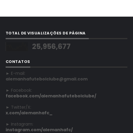
TOTAL DE VISUALIZAÇÕES DE PÁGINA
25,956,677
CONTATOS
► E-mail:
alemanhafutebolclube@gmail.com
► Facebook:
facebook.com/alemanhafutebolclube/
► Twitter/X:
x.com/alemanhafc_
► Instagram:
instagram.com/alemanhafc/