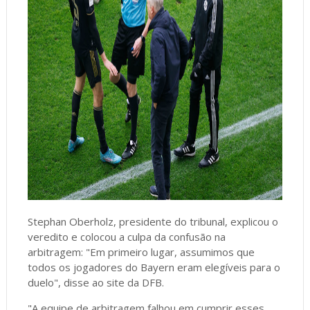
Stephan Oberholz, presidente do tribunal, explicou o
veredito e colocou a culpa da confusão na
arbitragem: "Em primeiro lugar, assumimos que
todos os jogadores do Bayern eram elegíveis para o
duelo", disse ao site da DFB.
"A equipe de arbitragem falhou em cumprir esses