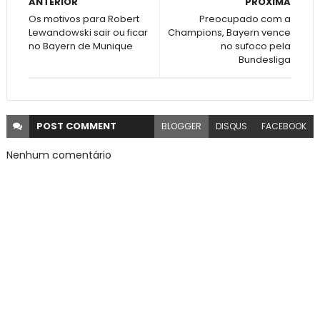
ANTERIOR
PRÓXIMA
Os motivos para Robert
Preocupado com a
Lewandowski sair ou ficar
Champions, Bayern vence
no Bayern de Munique
no sufoco pela
Bundesliga
POST
COMMENT
BLOGGER
DISQUS
FACEBOOK
Nenhum comentário