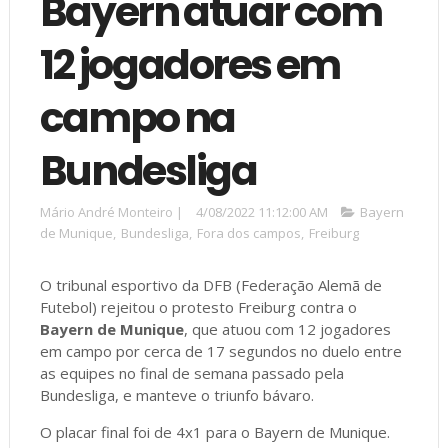
Bayern atuar com
12 jogadores em
campo na
Bundesliga
Mário André Monteiro
|
4/08/2022 11:12:00 AM
Bayern
de Munique
,
Bundesliga
,
Fora dos campos
,
Freiburg
O tribunal esportivo da DFB (Federação Alemã de
Futebol) rejeitou o protesto Freiburg contra o
Bayern de Munique
, que atuou com 12 jogadores
em campo por cerca de 17 segundos no duelo entre
as equipes no final de semana passado pela
Bundesliga, e manteve o triunfo bávaro.
O placar final foi de 4x1 para o Bayern de Munique.