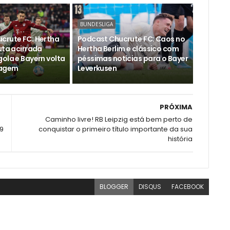
BUNDESLIGA
crute FC: Hertha
Podcast Chucrute FC: Caos no
uta acirrada
Hertha Berlim e clássico com
ola e Bayern volta
péssimas notícias para o Bayer
tagem
Leverkusen
PRÓXIMA
Caminho livre! RB Leipzig está bem perto de
9
conquistar o primeiro título importante da sua
história
BLOGGER
DISQUS
FACEBOOK