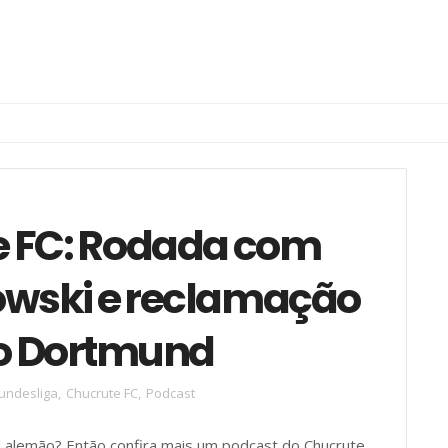
e FC: Rodada com
wski e reclamação
o Dortmund
undesliga
,
Chucrute FC
,
Podcast
l alemão? Então confira mais um podcast do Chucrute