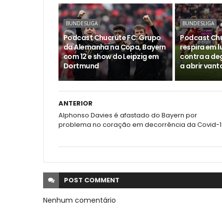
BUNDESLIGA
BUNDESLIGA
Podcast Chucrute FC: Grupo
Podcast Chu
da Alemanha na Copa, Bayern
respira em l
com 12 e show do Leipzig em
contra a deg
Dortmund
a abrir van
ANTERIOR
Alphonso Davies é afastado do Bayern por
problema no coração em decorrência da Covid-1
POST
COMMENT
Nenhum comentário