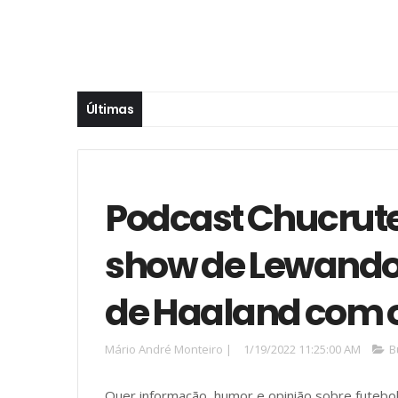
Últimas
Podcast Chucrut
show de Lewando
de Haaland com 
Mário André Monteiro
|
1/19/2022 11:25:00 AM
B
Quer informação, humor e opinião sobre futebo