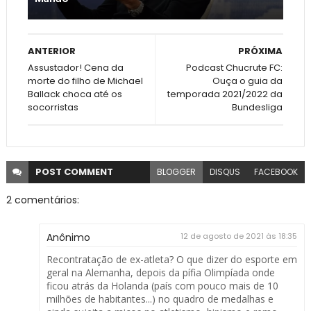
ANTERIOR
PRÓXIMA
Assustador! Cena da
Podcast Chucrute FC:
morte do filho de Michael
Ouça o guia da
Ballack choca até os
temporada 2021/2022 da
socorristas
Bundesliga
POST
COMMENT
BLOGGER
DISQUS
FACEBOOK
2 comentários:
Anônimo
12 de agosto de 2021 às 18:35
Recontratação de ex-atleta? O que dizer do esporte em
geral na Alemanha, depois da pífia Olimpíada onde
ficou atrás da Holanda (país com pouco mais de 10
milhões de habitantes...) no quadro de medalhas e