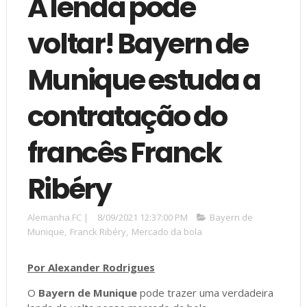
A lenda pode
voltar! Bayern de
Munique estuda a
contratação do
francês Franck
Ribéry
Alemanha FC
|
8/09/2021 12:37:00 PM
Bayern de
Munique
,
Franck Ribéry
,
Mercado da bola
Por Alexander Rodrigues
O
Bayern de Munique
pode trazer uma verdadeira