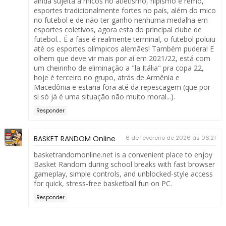
ainda sujeita a micos no atletismo, hipismo e remo,
esportes tradicionalmente fortes no país, além do mico
no futebol e de não ter ganho nenhuma medalha em
esportes coletivos, agora esta do principal clube de
futebol... É a fase é realmente terminal, o futebol poluiu
até os esportes olímpicos alemães! Também pudera! E
olhem que deve vir mais por aí em 2021/22, está com
um cheirinho de eliminação a "la Itália" pra copa 22,
hoje é terceiro no grupo, atrás de Armênia e
Macedônia e estaria fora até da repescagem (que por
si só já é uma situação não muito moral...).
Responder
BASKET RANDOM Online
6 de fevereiro de 2026 às 06:21
basketrandomonline.net is a convenient place to enjoy
Basket Random
during school breaks with fast browser
gameplay, simple controls, and unblocked-style access
for quick, stress-free basketball fun on PC.
Responder