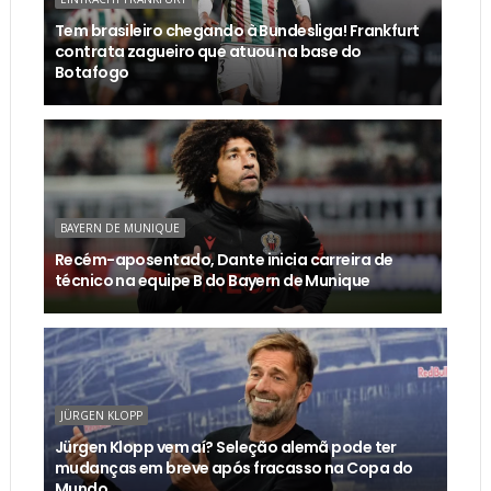
Tem brasileiro chegando à Bundesliga! Frankfurt
contrata zagueiro que atuou na base do
Botafogo
BAYERN DE MUNIQUE
Recém-aposentado, Dante inicia carreira de
técnico na equipe B do Bayern de Munique
JÜRGEN KLOPP
Jürgen Klopp vem aí? Seleção alemã pode ter
mudanças em breve após fracasso na Copa do
Mundo