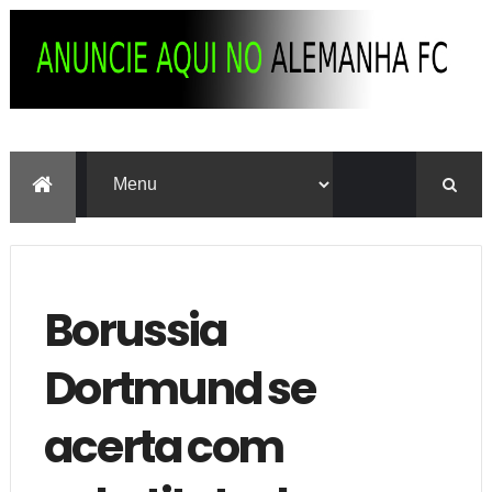
Borussia
Dortmund se
acerta com