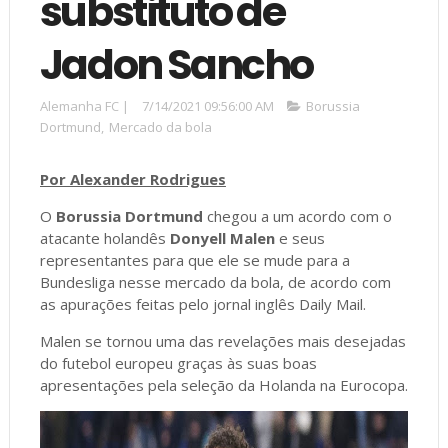
substituto de
Jadon Sancho
Alemanha FC
|
7/14/2021 09:56:00 AM
Borussia
Dortmund
,
Mercado da bola
Por Alexander Rodrigues
O
Borussia Dortmund
chegou a um acordo com o
atacante holandês
Donyell Malen
e seus
representantes para que ele se mude para a
Bundesliga nesse mercado da bola, de acordo com
as apurações feitas pelo jornal inglês Daily Mail.
Malen se tornou uma das revelações mais desejadas
do futebol europeu graças às suas boas
apresentações pela seleção da Holanda na Eurocopa.