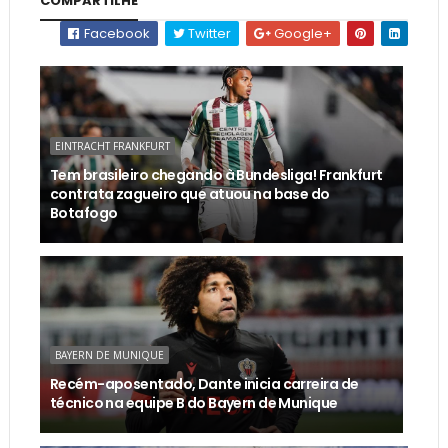
COMPARTILHE
Facebook
Twitter
Google+
EINTRACHT FRANKFURT
Tem brasileiro chegando à Bundesliga! Frankfurt
contrata zagueiro que atuou na base do
Botafogo
BAYERN DE MUNIQUE
Recém-aposentado, Dante inicia carreira de
técnico na equipe B do Bayern de Munique