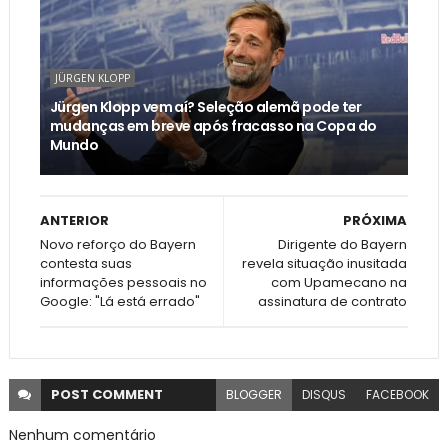
JÜRGEN KLOPP
Jürgen Klopp vem aí? Seleção alemã pode ter
mudanças em breve após fracasso na Copa do
Mundo
ANTERIOR
PRÓXIMA
Novo reforço do Bayern
Dirigente do Bayern
contesta suas
revela situação inusitada
informações pessoais no
com Upamecano na
Google: "Lá está errado"
assinatura de contrato
POST
COMMENT
BLOGGER
DISQUS
FACEBOOK
Nenhum comentário