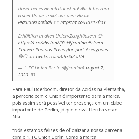
Unser neues Heimtrikot ist da! Alle Infos zum
ersten Union-Trikot aus dem Hause
@adidasFootball
👉
https://t.co/ITdK1KfIpY
Erhältlich in allen Union-Zeughäusern 👕
https://t.co/Mw1naNjBzi
#fcunion
#eisern
#unveu
#adidas
#readyforsport
#zeughaus
🔴⚪
pic.twitter.com/bheSaLoTlA
— 1. FC Union Berlin (@fcunion)
August 7,
2020
Para Paul Boerboom, diretor da Adidas na Alemanha,
a parceria com o Union é importante para a marca,
pois assim será possível ter presença em um clube
importante de Berlim, já que o rival Hertha veste
Nike.
“Nós estamos felizes de oficializar a nossa parceria
com o 1. FC Union Berlin. Como a marca