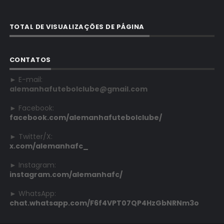
TOTAL DE VISUALIZAÇÕES DE PÁGINA
CONTATOS
► E-mail:
alemanhafutebolclube@gmail.com
► Facebook:
facebook.com/alemanhafutebolclube/
► Twitter/X:
x.com/alemanhafc_
► Instagram:
instagram.com/alemanhafc/
► WhatsApp:
chat.whatsapp.com/F6f4VPT07QP4HzGbNRNm3o