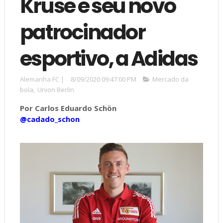
Kruse e seu novo
patrocinador
esportivo, a Adidas
Alemanha FC
|
8/09/2020 09:47:00 PM
Mercado da
bola
,
Union Berlin
Por Carlos Eduardo Schön
@cadado_schon