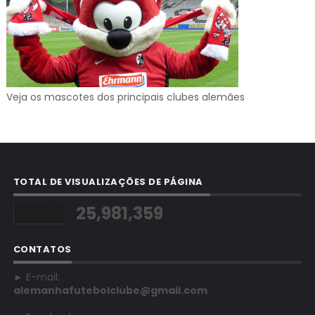
Veja os mascotes dos principais clubes alemães
TOTAL DE VISUALIZAÇÕES DE PÁGINA
25,981,359
CONTATOS
► E-mail:
alemanhafutebolclube@gmail.com