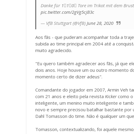
Danke für 1⃣1⃣0⃣ Tore im Trikot mit dem Brus
pic.twitter.com/2gVg5cjB3c
— VfB Stuttgart (@VfB)
June 28, 2020
Aos fãs - que puderam acompanhar toda a trajet
subida ao time principal em 2004 até a conqui
muito agradecido.
"Eu quero também agradecer aos fãs, já que e
dois anos. Hoje houve um ou outro momento do 
momento certo de dizer adeus".
Comandante do jogador em 2007, Armin Veh tam
com 21 anos e eleito pela revista
Kicker
como o 
inteligente, um menino muito inteligente e tam
novo e sempre precisou batalhar bastante por um
Dahl Tomasson do time. Não é qualquer um que
Tomasson, contextualizando, foi aquele mesmo