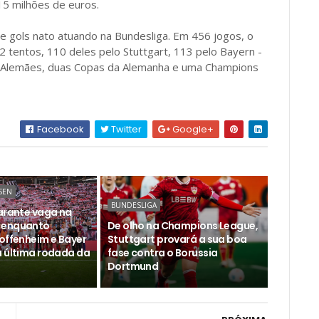
15 milhões de euros.
e gols nato atuando na Bundesliga. Em 456 jogos, o
tentos, 110 deles pelo Stuttgart, 113 pelo Bayern -
s Alemães, duas Copas da Alemanha e uma Champions
Facebook
Twitter
Google+
SEN
BUNDESLIGA
garante vaga na
 enquanto
De olho na Champions League,
Hoffenheim e Bayer
Stuttgart provará a sua boa
a última rodada da
fase contra o Borussia
Dortmund