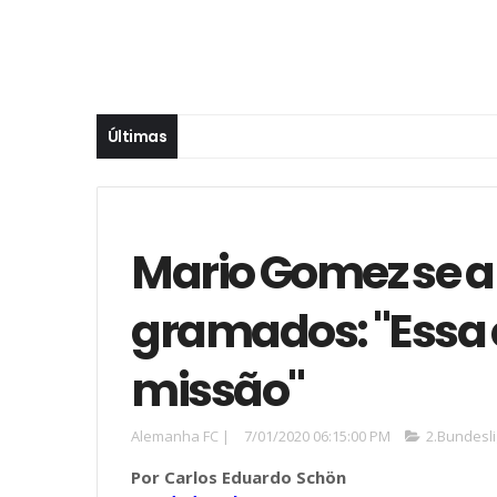
Últimas
Mario Gomez se 
gramados: "Essa 
missão"
Alemanha FC
|
7/01/2020 06:15:00 PM
2.Bundesl
Por Carlos Eduardo Schön