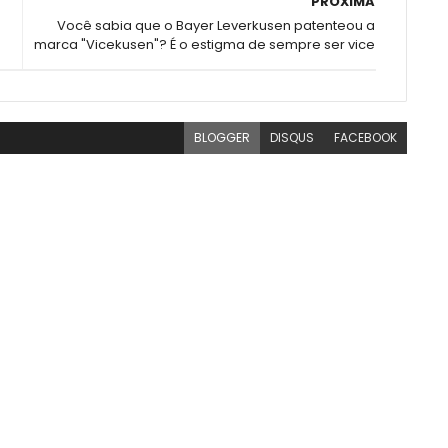
PRÓXIMA
Você sabia que o Bayer Leverkusen patenteou a
marca "Vicekusen"? É o estigma de sempre ser vice
BLOGGER
DISQUS
FACEBOOK