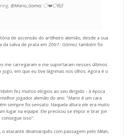
tring,
@Mario_Gomez
⚪️❤️⚪️❗️🙌
ória de ascensão do artilheiro alemão, desde a sua
sta da salva de prata em 2007- Gómez também foi
les me carregaram e me suportaram nesses últimos
jogo, em que eu tive lágrimas nos olhos. Agora é o
bém fez muitos elogios ao seu dirigido - à época
melhor jogador alemão do ano. "Mario é um cara
bém sempre foi sensato. Naquela altura ele era muito
 lugar na equipe. Ele precisou se impor e tirar Jon
 consegue isso".
, o atacante dinamarquês com passagem pelo Milan,