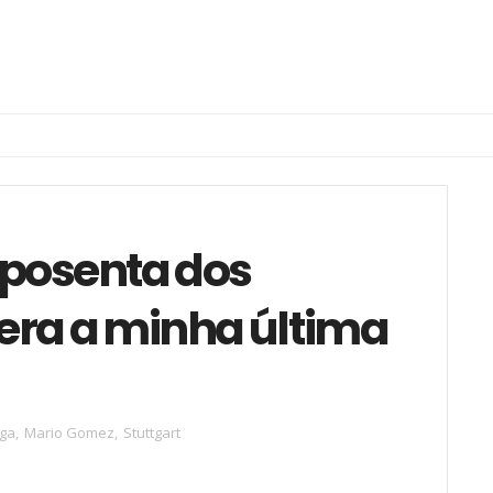
aposenta dos
era a minha última
iga
,
Mario Gomez
,
Stuttgart