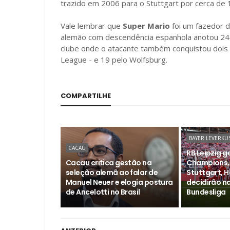
trazido em 2006 para o Stuttgart por cerca de 
Vale lembrar que
Super Mario
foi um fazedor d
alemão com descendência espanhola anotou 242 
clube onde o atacante também conquistou doi
League - e 19 pelo Wolfsburg.
COMPARTILHE
BAYER LEVERKU
CACAU
RB Leipzig 
Cacau critica gestão na
Champions,
seleção alemã ao falar de
Stuttgart, 
Manuel Neuer e elogia postura
decidirão n
de Ancelotti no Brasil
Bundesliga