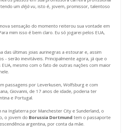
á tendo um
déjà vu
, isto é, jovem, promissor, talentoso
a nova sensação do momento reiterou sua vontade em
“Para mim isso é bem claro. Eu só jogarei pelos EUA,
a das últimas joias aurinegras a estourar e, assim
- serão inevitáveis. Principalmente agora, já que o
s EUA, mesmo com o fato de outras nações com maior
nele.
com passagens por Leverkusen, Wolfsburg e com
cana, Giovanni, de 17 anos de idade, poderia ter
ntina e Portugal.
na Inglaterra por Manchester City e Sunderland, o
so, o jovem do
Borussia Dortmund
tem o passaporte
descendência argentina, por conta da mãe.