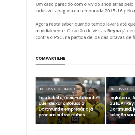
Um caso parecido com o vivido anos atrás pelo
inclusive, apagada na temporada 2015-16 pel
Agora resta saber quando tempo lavará até que 
mundialmente. O cartão de visitas
Reyna
já deu
contra o PSG, na partida de ida das oitavas de 
COMPARTILHE
BORUSSIA DORTMUND
BORUSSIA DO
Insatisfeito, meia-atacante
Inglaterra, 
quer deixar o Borussia
ou EUA? Rey
Dortmund e empresário já
Dortmund, j
procura outros clubes
seleção vai