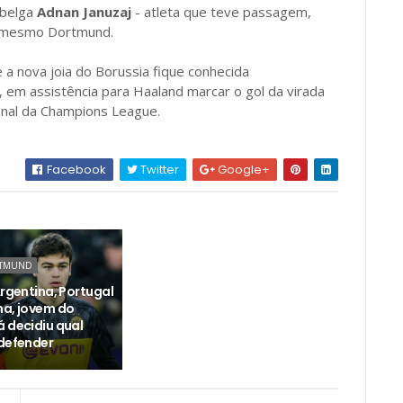
 belga
Adnan Januzaj
- atleta que teve passagem,
o mesmo Dortmund.
a nova joia do Borussia fique conhecida
, em assistência para Haaland marcar o gol da virada
final da Champions League.
Facebook
Twitter
Google+
RTMUND
Argentina, Portugal
na, jovem do
á decidiu qual
 defender