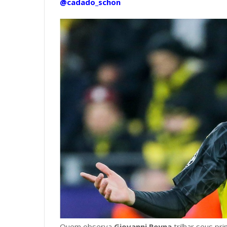
@cadado_schon
Quem observa
Giovanni Reyna
trilhar seus pr