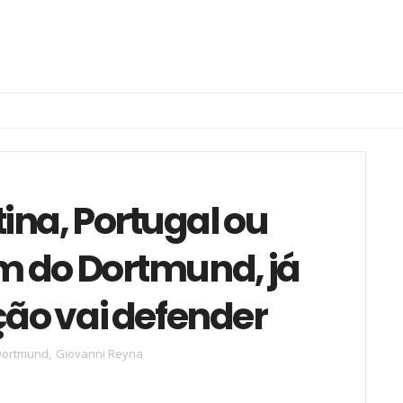
tina, Portugal ou
m do Dortmund, já
ção vai defender
Dortmund
,
Giovanni Reyna