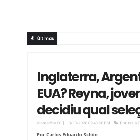
Últimas
Inglaterra, Argen
EUA? Reyna, jove
decidiu qual sele
Alemanha FC
|
3/10/2020 09:43:00 PM
Borussia 
Por Carlos Eduardo Schön