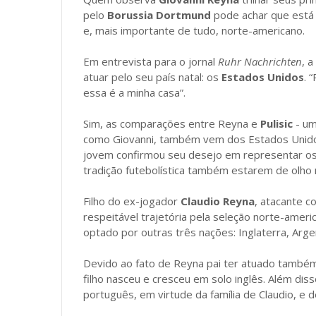
pelo
Borussia Dortmund
pode achar que est
e, mais importante de tudo, norte-americano.
Em entrevista para o jornal
Ruhr Nachrichten
, 
atuar pelo seu país natal: os
Estados Unidos
. 
essa é a minha casa”.
Sim, as comparações entre Reyna e
Pulisic
- um
como Giovanni, também vem dos Estados Unidos 
jovem confirmou seu desejo em representar o
tradição futebolística também estarem de olho 
Filho do ex-jogador
Claudio Reyna
, atacante 
respeitável trajetória pela seleção norte-ameri
optado por outras três nações: Inglaterra, Arge
Devido ao fato de Reyna pai ter atuado também 
filho nasceu e cresceu em solo inglês. Além dis
português, em virtude da família de Claudio, e 