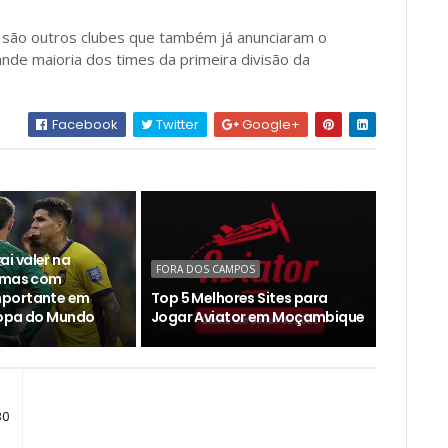
 são outros clubes que também já anunciaram o
ande maioria dos times da primeira divisão da
Facebook
Twitter
Google+
 vai valer na
FORA DOS CAMPOS
, mas com
portante em
Top 5 Melhores Sites para
Copa do Mundo
Jogar Aviator em Moçambique
30