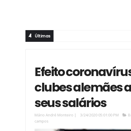
Últimas
Efeito coronavíru
clubes alemães 
seus salários
Mário André Monteiro
|
3/24/2020 05:01:00 PM
B
campos