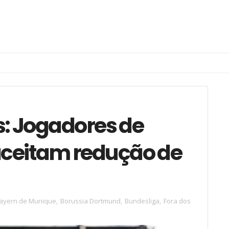
s: Jogadores de
aceitam redução de
ayern de Munique
,
Borussia Dortmund
,
Bundesliga
,
Fora dos